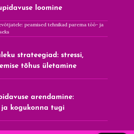
upidavuse loomine
tevõtjatele: peamised tehnikad parema töö- ja
seks
eku strateegiad: stressi,
lemise tõhus ületamine
upidavuse arendamine:
d ja kogukonna tugi