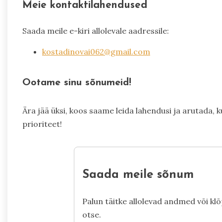
Meie kontaktilahendused
Saada meile e-kiri allolevale aadressile:
kostadinovai062@gmail.com
Ootame sinu sõnumeid!
Ära jää üksi, koos saame leida lahendusi ja arutada,
prioriteet!
Saada meile sõnum
Palun täitke allolevad andmed või klõ
otse.