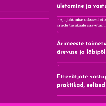
ületamine ja vast
Aja juhtimise oskused et
eraelu tasakaalu saavutami
Ärimeeste toimetul
ärevuse ja läbipõ
Ettevõtjate vast
praktikad, eelise