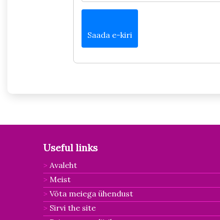
Saada e-kiri
Useful links
Avaleht
Meist
Võta meiega ühendust
Sirvi the site