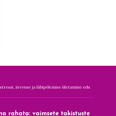
stressi, ärevuse ja läbipõlemise ületamine edu
lma rahata: vaimsete takistuste