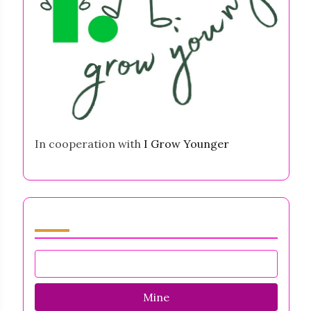
In cooperation with
I Grow Younger
Sirvi by Category
Mine