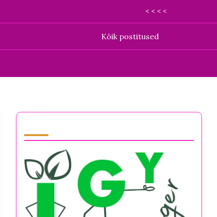
< < < <
Kõik postitused
Partner