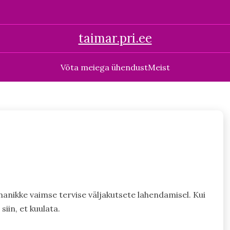
taimar.pri.ee
Võta meiega ühendust
Meist
anikke vaimse tervise väljakutsete lahendamisel. Kui
siin, et kuulata.