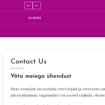
A+
A–
Avaleht
Skip
to
content
Contact Us
Võta meiega ühendust
Meie eesmärk on toetada ettevõtjaid ja ettevõtte om
sul on küsimusi, tagasisidet või soovid rääkida, oleme 