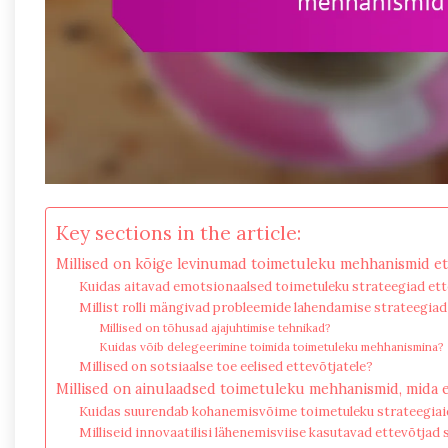
Key sections in the article:
Millised on kõige levinumad toimetuleku mehhanismid et
Kuidas aitavad emotsionaalsed toimetuleku strateegiad ett
Millist rolli mängivad probleemide lahendamise strateegiad
Millised on tõhusad ajajuhtimise tehnikad?
Kuidas võib delegeerimine toimida toimetuleku mehhanismina?
Millised on sotsiaalse toe eelised ettevõtjatele?
Millised on ainulaadsed toimetuleku mehhanismid, mida 
Kuidas suurendab kohanemisvõime toimetuleku strateegiai
Milliseid innovaatilisi lähenemisviise kasutavad ettevõtjad 