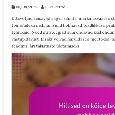
08/08/2025
Luka Petrić
Ettevõtjad seisavad sageli silmitsi märkimisväärse s
toimetuleku mehhanismid hõlmavad teadlikkuse prakti
tehnikaid. Need strateegiad suurendavad keskendum
vastupidavust. Lisaks võivad haruldased meetodid, n
teadmisi äri takistuste ületamiseks.