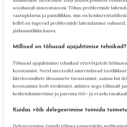
soodustab innovatsiooni. Tõhus probleemide lahenda
vastupidavus ja paindlikkus, mis on konkurentsitihed
kellel on tugevad probleemide lahendamise oskused, 
jätkusuutlikku kasvu.
Millised on tõhusad ajajuhtimise tehnikad?
Tõhusad ajajuhtimise tehnikad ettevõtjatele hõlmavad
koostamist. Need meetodid suurendavad tootlikkust 
kiireloomuliste ülesannete tuvastamist, samas kui d
koostamine loob struktuuri, aidates aega tõhusalt 
keskendumisvõime ja parema töö- ja eraelu tasakaal
Kuidas võib delegeerimine toimida toimet
Delegeerimine toimib tõhusa toimetuleku mehhanismi