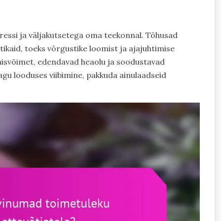
tressi ja väljakutsetega oma teekonnal. Tõhusad
kaid, toeks võrgustike loomist ja ajajuhtimise
isvõimet, edendavad heaolu ja soodustavad
agu looduses viibimine, pakkuda ainulaadseid