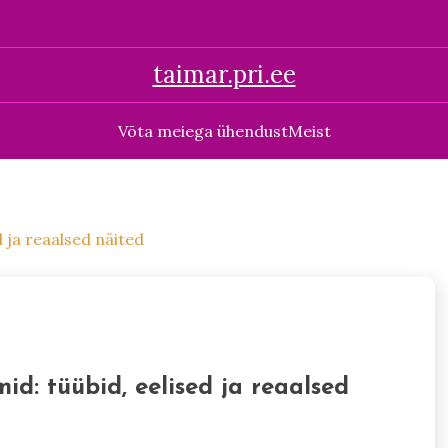
taimar.pri.ee
Võta meiega ühendust
Meist
 ja reaalsed näited
d: tüübid, eelised ja reaalsed