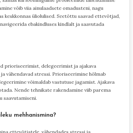
mine võib viia ainulaadsete omadusteni, nagu
as keskkonnas üliolulised. Seetõttu saavad ettevõtjad,
navigeerida ebakindluses kindlalt ja saavutada
 prioriseerimist, delegeerimist ja ajakava
ja vähendavad stressi. Prioriseerimine hõlmab
elegeerimine võimaldab vastutuse jagamist. Ajakava
jaotada. Nende tehnikate rakendamine viib parema
u saavutamiseni.
uleku mehhanismina?
na ettevõtjatele, vähendades stressi ja