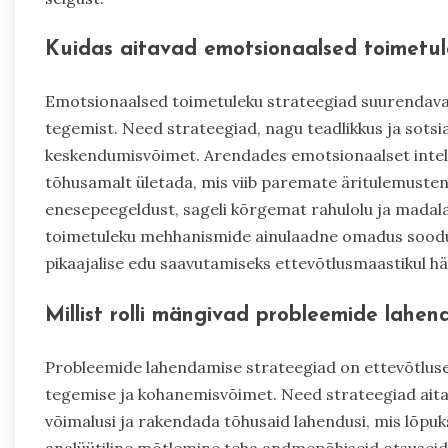
Kuidas aitavad emotsionaalsed toimetul
Emotsionaalsed toimetuleku strateegiad suurendavad 
tegemist. Need strateegiad, nagu teadlikkus ja sotsiaa
keskendumisvõimet. Arendades emotsionaalset intelli
tõhusamalt ületada, mis viib paremate äritulemusteni
enesepeegeldust, sageli kõrgemat rahulolu ja madal
toimetuleku mehhanismide ainulaadne omadus soodu
pikaajalise edu saavutamiseks ettevõtlusmaastikul hä
Millist rolli mängivad probleemide lahen
Probleemide lahendamise strateegiad on ettevõtluse
tegemise ja kohanemisvõimet. Need strateegiad aitav
võimalusi ja rakendada tõhusaid lahendusi, mis lõpuk
analüütiline mõtlemine teha andmepõhiseid otsusei