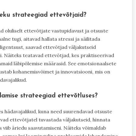
eku strateegiad ettevõtjaid?
oluliselt ettevõtjate vastupidavust ja otsuste
lne tugi, aitavad hallata stressi ja säilitada
gentsust, saavad ettevõtjad väljakutseid
. Näiteks teatavad ettevõtjad, kes praktiseerivad
amaid läbipõlemise määrasid. See emotsionaalsete
stab kohanemisvõimet ja innovatsiooni, mis on
davajalikud.
damise strateegiad ettevõtluses?
s hädavajalikud, kuna need suurendavad otsuste
ad ettevõtjatel tuvastada väljakutseid, hinnata
s viib äriedu saavutamiseni. Näiteks võimaldab
d, samas kui loominguline probleemide lahendamine