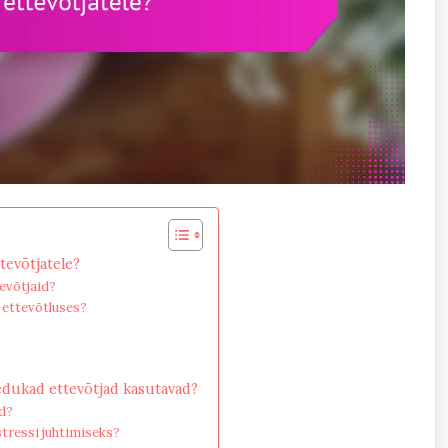
tevõtjatele?
evõtjaid?
 ettevõtluses?
edukad ettevõtjad kasutavad?
d?
stressi juhtimiseks?