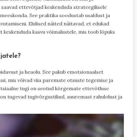
 saavad ettevõtjad keskenduda strateegilisele
a meeskonda. See praktika soodustab usaldust ja
vutamiseni. Elulised näited näitavad, et edukad
et keskenduda kasvu võimalustele, mis toob lõpuks
jatele?
upidavust ja heaolu. See pakub emotsionaalset
lusi, mis võivad viia paremate otsuste tegemise ja
otsiaalne tugi on seotud kõrgemate ettevõtluse
 on tugevad tugivõrgustikud, suuremast rahulolust ja