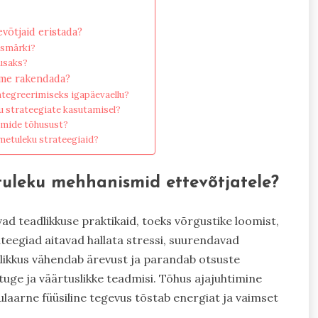
?
võtjaid eristada?
esmärki?
usaks?
sme rakendada?
ntegreerimiseks igapäevaellu?
ku strateegiate kasutamisel?
smide tõhusust?
imetuleku strateegiaid?
tuleku mehhanismid ettevõtjatele?
d teadlikkuse praktikaid, toeks võrgustike loomist,
rateegiad aitavad hallata stressi, suurendavad
likkus vähendab ärevust ja parandab otsuste
uge ja väärtuslikke teadmisi. Tõhus ajajuhtimine
laarne füüsiline tegevus tõstab energiat ja vaimset