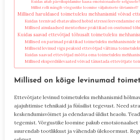
Kuidas aitab päevikupidamine kaasa emotsionaalsele selgusele
Millist rolli mängib võrgustike loomine väljakutsete ületamisel?
Millised haruldased toimetuleku mehhanismid võivad ette
Kuidas teenivad ebatavalised hobid stressi leevendamise e
Millised ainulaadsed mentorluse praktikad on osutunud tõh
Kuidas saavad ettevõtjad tõhusalt toimetuleku mehhani
Millised on parimad praktikad toimetuleku mehhanismide i
Milliseid levinud vigu peaksid ettevõtjad vältima toimetule
Kuidas saavad ettevõtjad mõõta oma toimetuleku mehhani
Millised eksperdiülevaated võivad täiustada ettevõtjate to
Millised on kõige levinumad toime
Ettevõtjate levinud toimetuleku mehhanismid hõlmava
ajajuhtimise tehnikaid ja füüsilist tegevust. Need st
keskendumisvõimet ja edendavad üldist heaolu. Tead
tegemist. Võrgustike loomine pakub emotsionaalset t
suurendab tootlikkust ja vähendab ülekoormust. Regu
selgust.