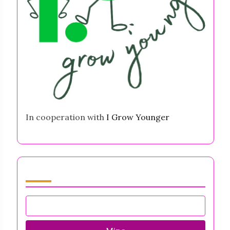
In cooperation with
I Grow Younger
Sirvi by Category