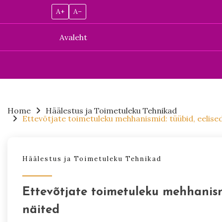
A+
A–
Avaleht
Skip
to
content
Home
Häälestus ja Toimetuleku Tehnikad
Ettevõtjate toimetuleku mehhanismid: tüübid, eelised
Häälestus ja Toimetuleku Tehnikad
Ettevõtjate toimetuleku mehhanismi
näited