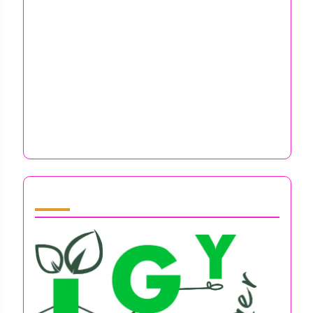
Ettevõtjate vastupidavuse
arendamine: Peamised
omadused, meetodid ja
pikaajalised eelised
Ärimeeste teadlikkuse tehnikad: eelised,
praktikad ja mõju vaimsele tervisele
Partner