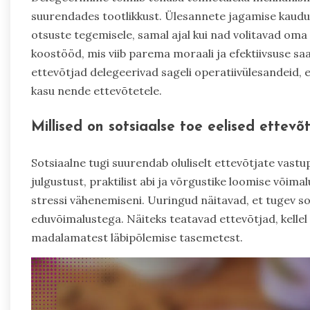
suurendades tootlikkust. Ülesannete jagamise kaudu
otsuste tegemisele, samal ajal kui nad volitavad om
koostööd, mis viib parema moraali ja efektiivsuse saa
ettevõtjad delegeerivad sageli operatiivülesandeid, 
kasu nende ettevõtetele.
Millised on sotsiaalse toe eelised ettevõt
Sotsiaalne tugi suurendab oluliselt ettevõtjate vast
julgustust, praktilist abi ja võrgustike loomise võima
stressi vähenemiseni. Uuringud näitavad, et tugev s
eduvõimalustega. Näiteks teatavad ettevõtjad, kellel
madalamatest läbipõlemise tasemetest.