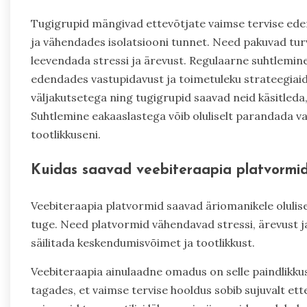
Tugigrupid mängivad ettevõtjate vaimse tervise eden
ja vähendades isolatsiooni tunnet. Need pakuvad tur
leevendada stressi ja ärevust. Regulaarne suhtlem
edendades vastupidavust ja toimetuleku strateegiaid.
väljakutsetega ning tugigrupid saavad neid käsitleda
Suhtlemine eakaaslastega võib oluliselt parandada v
tootlikkuseni.
Kuidas saavad veebiteraapia platvormid
Veebiteraapia platvormid saavad äriomanikele olulise
tuge. Need platvormid vähendavad stressi, ärevust ja
säilitada keskendumisvõimet ja tootlikkust.
Veebiteraapia ainulaadne omadus on selle paindlikku
tagades, et vaimse tervise hooldus sobib sujuvalt ett