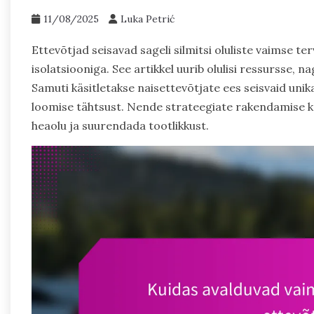
11/08/2025
Luka Petrić
Ettevõtjad seisavad sageli silmitsi oluliste vaimse ter
isolatsiooniga. See artikkel uurib olulisi ressursse, n
Samuti käsitletakse naisettevõtjate ees seisvaid unik
loomise tähtsust. Nende strateegiate rakendamise 
heaolu ja suurendada tootlikkust.