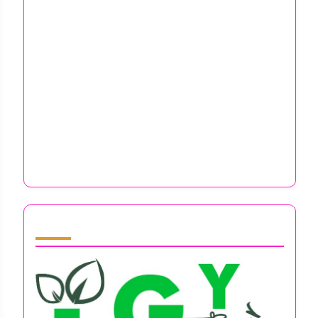
Mentaalse heaolu strateegiad
ettevõtjatele: stressi, ärevuse
ja läbipõlemise väljakutsete
ületamine
Ärimeeste vaimne tervis: stressi, ärevuse ja
läbipõlemise ületamine edu nimel
Partner