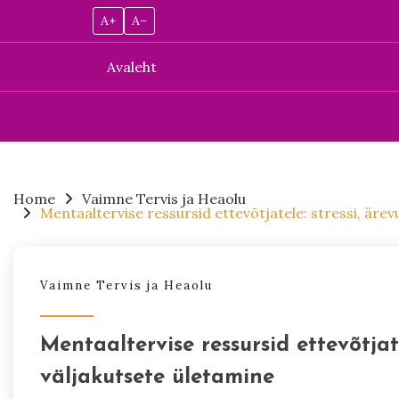
A+
A–
Avaleht
Skip
to
content
Home
Vaimne Tervis ja Heaolu
Mentaaltervise ressursid ettevõtjatele: stressi, ärev
Vaimne Tervis ja Heaolu
Mentaaltervise ressursid ettevõtjate
väljakutsete ületamine