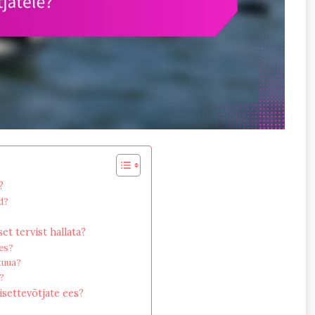
?
d?
et tervist hallata?
ses?
tuua?
?
isettevõtjate ees?