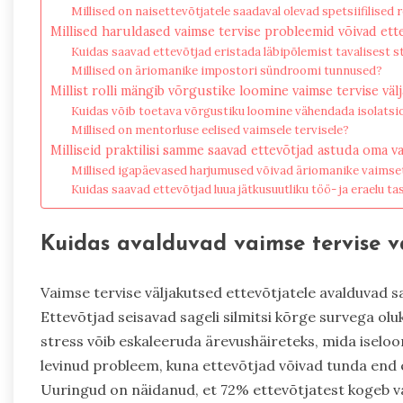
Millised on naisettevõtjatele saadaval olevad spetsiifilised 
Millised haruldased vaimse tervise probleemid võivad et
Kuidas saavad ettevõtjad eristada läbipõlemist tavalisest s
Millised on äriomanike impostori sündroomi tunnused?
Millist rolli mängib võrgustike loomine vaimse tervise väl
Kuidas võib toetava võrgustiku loomine vähendada isolatsi
Millised on mentorluse eelised vaimsele tervisele?
Milliseid praktilisi samme saavad ettevõtjad astuda oma 
Millised igapäevased harjumused võivad äriomanike vaimse
Kuidas saavad ettevõtjad luua jätkusuutliku töö- ja eraelu ta
Kuidas avalduvad vaimse tervise vä
Vaimse tervise väljakutsed ettevõtjatele avalduvad sa
Ettevõtjad seisavad sageli silmitsi kõrge survega ol
stress võib eskaleeruda ärevushäireteks, mida iseloo
levinud probleem, kuna ettevõtjad võivad tunda end e
Uuringud on näidanud, et 72% ettevõtjatest kogeb v