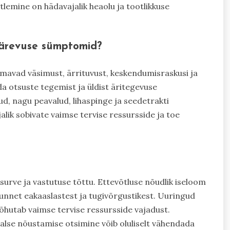
tlemine on hädavajalik heaolu ja tootlikkuse
a ärevuse sümptomid?
mavad väsimust, ärrituvust, keskendumisraskusi ja
a otsuste tegemist ja üldist äritegevuse
ud, nagu peavalud, lihaspinge ja seedetrakti
ik sobivate vaimse tervise ressursside ja toe
surve ja vastutuse tõttu. Ettevõtluse nõudlik iseloom
tunnet eakaaslastest ja tugivõrgustikest. Uuringud
rõhutab vaimse tervise ressursside vajadust.
lse nõustamise otsimine võib oluliselt vähendada