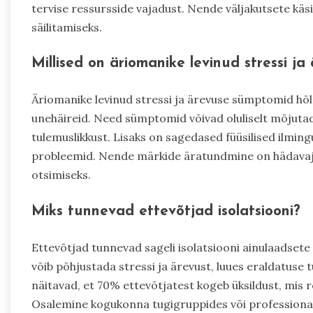
tervise ressursside vajadust. Nende väljakutsete käsi
säilitamiseks.
Millised on äriomanike levinud stressi j
Äriomanike levinud stressi ja ärevuse sümptomid hõl
unehäireid. Need sümptomid võivad oluliselt mõjutad
tulemuslikkust. Lisaks on sagedased füüsilised ilming
probleemid. Nende märkide äratundmine on hädavajal
otsimiseks.
Miks tunnevad ettevõtjad isolatsiooni?
Ettevõtjad tunnevad sageli isolatsiooni ainulaadsete 
võib põhjustada stressi ja ärevust, luues eraldatuse 
näitavad, et 70% ettevõtjatest kogeb üksildust, mis 
Osalemine kogukonna tugigruppides või professionaa