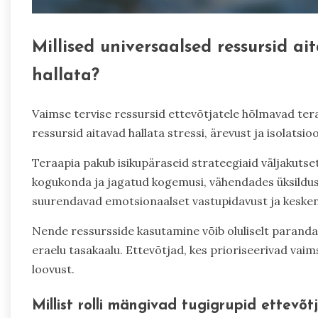
Millised universaalsed ressursid ai
hallata?
Vaimse tervise ressursid ettevõtjatele hõlmavad tera
ressursid aitavad hallata stressi, ärevust ja isolatsio
Teraapia pakub isikupäraseid strateegiaid väljakuts
kogukonda ja jagatud kogemusi, vähendades üksildus
suurendavad emotsionaalset vastupidavust ja keske
Nende ressursside kasutamine võib oluliselt paranda
eraelu tasakaalu. Ettevõtjad, kes prioriseerivad vaim
loovust.
Millist rolli mängivad tugigrupid ettevõt