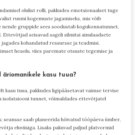
damisel olulist rolli, pakkudes emotsionaalset tuge
valist ruumi kogemuste jagamiseks, mis võib
ine nende gruppide sees soodustab kogukonnatunnet,
 Ettevõtjad seisavad sageli silmitsi ainulaadsete
, jagades kohandatud ressursse ja teadmisi.
aimset heaolu, viies paremate otsuste tegemise ja
 äriomanikele kasu tuua?
lt kasu tuua, pakkudes ligipääsetavat vaimse tervise
 isolatsiooni tunnet, võimaldades ettevõtjatel
s; seansse saab planeerida hõivatud tööpäeva ümber,
evõtja eluviisiga. Lisaks pakuvad paljud platvormid