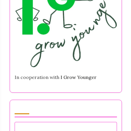
In cooperation with
I Grow Younger
Sirvi by Category