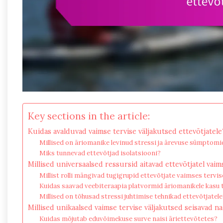
Key sections in the article:
Kuidas avalduvad vaimse tervise väljakutsed ettevõtjatele
Millised on äriomanike levinud stressi ja ärevuse sümptomi
Miks tunnevad ettevõtjad isolatsiooni?
Millised universaalsed ressursid aitavad ettevõtjatel vaims
Millist rolli mängivad tugigrupid ettevõtjate vaimses tervi
Kuidas saavad veebiteraapia platvormid äriomanikele kasu 
Millised on tõhusad stressi juhtimise tehnikad ettevõtjatele
Millised unikaalsed vaimse tervise väljakutsed seisavad na
Kuidas mõjutab eduvõimekuse surve naisi äriettevõtetes?