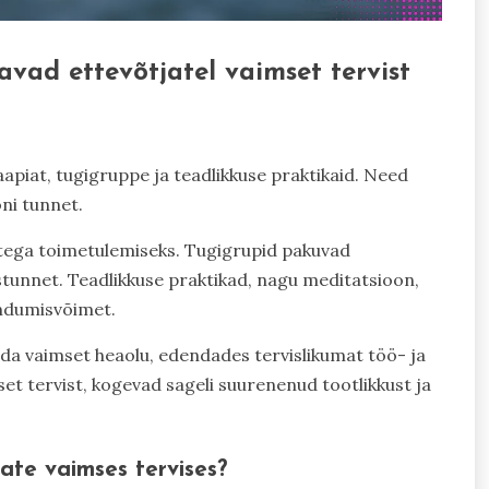
tavad ettevõtjatel vaimset tervist
apiat, tugigruppe ja teadlikkuse praktikaid. Need
oni tunnet.
etega toimetulemiseks. Tugigrupid pakuvad
tunnet. Teadlikkuse praktikad, nagu meditatsioon,
ndumisvõimet.
da vaimset heaolu, edendades tervislikumat töö- ja
set tervist, kogevad sageli suurenenud tootlikkust ja
jate vaimses tervises?