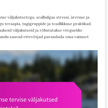
vise väljakutsetega, sealhulgas stressi, ärevuse ja
agu teraapia, tugigruppide ja teadlikkuse praktikad.
aalseid väljakutseid ja rõhutatakse võrgustike
kaudu saavad ettevõtjad parandada oma vaimset