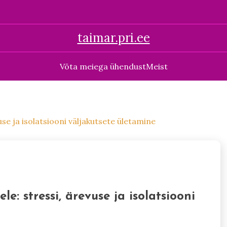
taimar.pri.ee
Võta meiega ühendust
Meist
use ja isolatsiooni väljakutsete ületamine
le: stressi, ärevuse ja isolatsiooni