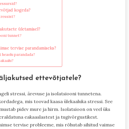
ressursid?
tevõtjad kogeda?
tressist?
jakutsete ületamisel?
ooni tunnet?
vaimse tervise parandamiseks?
t heaolu parandada?
sakaalu?
ljakutsed ettevõtjatele?
geli stressi, ärevuse ja isolatsiooni tunnetena.
ukordadega, mis toovad kaasa ülekaaluka stressi. See
mustab pidev mure ja hirm. Isolatsioon on veel üks
raldatuna eakaaslastest ja tugivõrgustikest.
aimse tervise probleeme, mis rõhutab sihitud vaimse