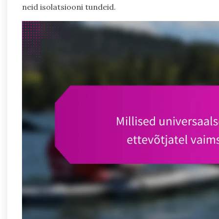
neid isolatsiooni tundeid.