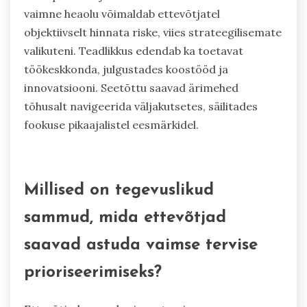
Kuidas võib vaimse tervise teadlikkus
viia paremate otsusteni?
Vaimse tervise teadlikkus parandab
otsustusvõimet, edendades emotsionaalset
vastupidavust ja vähendades stressi. Paranenud
vaimne heaolu võimaldab ettevõtjatel
objektiivselt hinnata riske, viies strateegilisemate
valikuteni. Teadlikkus edendab ka toetavat
töökeskkonda, julgustades koostööd ja
innovatsiooni. Seetõttu saavad ärimehed
tõhusalt navigeerida väljakutsetes, säilitades
fookuse pikaajalistel eesmärkidel.