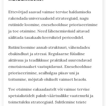
Ettevõtjad saavad vaimse tervise haldamiseks
rakendada universaalseid strateegiaid, nagu
rutiinide loomine, enesehoolduse prioriseerimine
ja toe otsimine. Need lähenemisviisid aitavad
säilitada tasakaalu keerulistel perioodidel.
Rutiini loomine annab struktuuri, vähendades
ebakindlust ja stressi. Regulaarne füüsiline
aktiivsus ja teadlikkuse praktikad suurendavad
emotsionaalset vastupidavust. Enesehoolduse
prioriseerimine, sealhulgas piisav uni ja
toitumine, mõjutab oluliselt vaimset heaolu.
Toe otsimine eakaaslastelt või vaimse tervise
spetsialistidelt pakub väärtuslikke vaatenurki ja
toimetuleku strateegiaid. Suhtlemine teiste