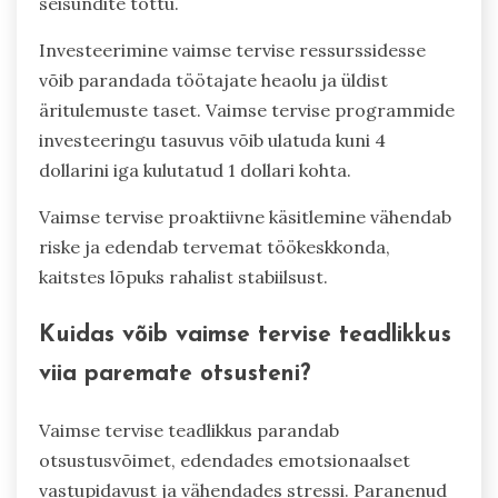
kõrgem on töötajate voolavus.
Uuringud näitavad, et ravimata vaimse tervise
probleemid maksavad ettevõtetele aastas
ligikaudu 193 miljardit dollarit kaotatud tulude
näol. Lisaks võivad ettevõtjad silmitsi seista
kõrgemate tervishoiukuludega stressiga seotud
seisundite tõttu.
Investeerimine vaimse tervise ressurssidesse
võib parandada töötajate heaolu ja üldist
äritulemuste taset. Vaimse tervise programmide
investeeringu tasuvus võib ulatuda kuni 4
dollarini iga kulutatud 1 dollari kohta.
Vaimse tervise proaktiivne käsitlemine vähendab
riske ja edendab tervemat töökeskkonda,
kaitstes lõpuks rahalist stabiilsust.