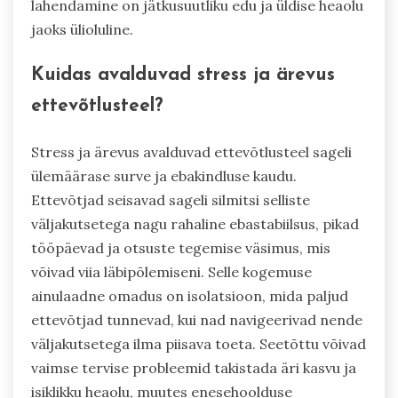
lahendamine on jätkusuutliku edu ja üldise heaolu
jaoks ülioluline.
Kuidas avalduvad stress ja ärevus
ettevõtlusteel?
Stress ja ärevus avalduvad ettevõtlusteel sageli
ülemäärase surve ja ebakindluse kaudu.
Ettevõtjad seisavad sageli silmitsi selliste
väljakutsetega nagu rahaline ebastabiilsus, pikad
tööpäevad ja otsuste tegemise väsimus, mis
võivad viia läbipõlemiseni. Selle kogemuse
ainulaadne omadus on isolatsioon, mida paljud
ettevõtjad tunnevad, kui nad navigeerivad nende
väljakutsetega ilma piisava toeta. Seetõttu võivad
vaimse tervise probleemid takistada äri kasvu ja
isiklikku heaolu, muutes enesehoolduse