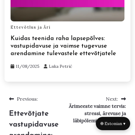
Ettevõtlus ja Äri
Kuidas teenida raha lapsepõlves:
vastupidavuse ja vaimse tugevuse
arendamine tulevastele ettevõtjatele
11/08/2025
Luka Petrić
🌐 Estonian ▾