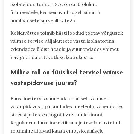
isolatsioonitunnet. See on eriti oluline
ärimeestele, kes seisavad sageli silmitsi
ainulaadsete surveallikatega.
Kokkuvõttes toimib hästi loodud toetav võrgustik
vaimse tervise väljakutsete vastu isolaatorina,
edendades üldist heaolu ja suurendades võimet
navigeerida ettevõtluse keerukustes.
Milline roll on füüsilisel tervisel vaimse
vastupidavuse juures?
Füüsiline tervis suurendab oluliselt vaimset
vastupidavust, parandades meeleolu, vähendades
stressi ja tõstes kognitiivset funktsiooni.
Regulaarne füüsiline aktiivsus ja tasakaalustatud
toitumine aitavad kaasa emotsionaalsele