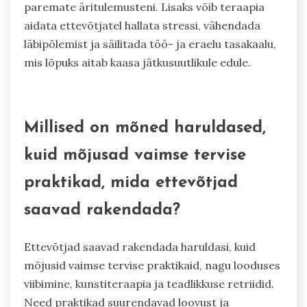
Ärimeestele kohandatud teraapia pakub
ainulaadseid eeliseid, mis käsitlevad nende
spetsiifilisi vaimse tervise väljakutseid. See pakub
sihitud toimetuleku strateegiaid, parandab
otsustusvõimet ja edendab vastupidavust kõrge
survega keskkondades. See spetsialiseeritud
lähenemine võib parandada üldist heaolu, viies
paremate äritulemusteni. Lisaks võib teraapia
aidata ettevõtjatel hallata stressi, vähendada
läbipõlemist ja säilitada töö- ja eraelu tasakaalu,
mis lõpuks aitab kaasa jätkusuutlikule edule.
Millised on mõned haruldased,
kuid mõjusad vaimse tervise
praktikad, mida ettevõtjad