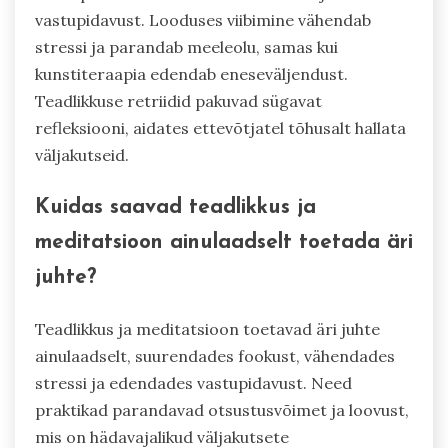
saavad rakendada?
Ettevõtjad saavad rakendada haruldasi, kuid
mõjusid vaimse tervise praktikaid, nagu looduses
viibimine, kunstiteraapia ja teadlikkuse retriidid.
Need praktikad suurendavad loovust ja
vastupidavust. Looduses viibimine vähendab
stressi ja parandab meeleolu, samas kui
kunstiteraapia edendab eneseväljendust.
Teadlikkuse retriidid pakuvad sügavat
refleksiooni, aidates ettevõtjatel tõhusalt hallata
väljakutseid.
Kuidas saavad teadlikkus ja
meditatsioon ainulaadselt toetada äri