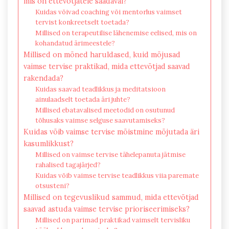
mis on ettevõtjatele saadaval?
Kuidas võivad coaching või mentorlus vaimset
tervist konkreetselt toetada?
Millised on terapeutilise lähenemise eelised, mis on
kohandatud ärimeestele?
Millised on mõned haruldased, kuid mõjusad
vaimse tervise praktikad, mida ettevõtjad saavad
rakendada?
Kuidas saavad teadlikkus ja meditatsioon
ainulaadselt toetada äri juhte?
Millised ebatavalised meetodid on osutunud
tõhusaks vaimse selguse saavutamiseks?
Kuidas võib vaimse tervise mõistmine mõjutada äri
kasumlikkust?
Millised on vaimse tervise tähelepanuta jätmise
rahalised tagajärjed?
Kuidas võib vaimse tervise teadlikkus viia paremate
otsusteni?
Millised on tegevuslikud sammud, mida ettevõtjad
saavad astuda vaimse tervise prioriseerimiseks?
Millised on parimad praktikad vaimselt tervisliku