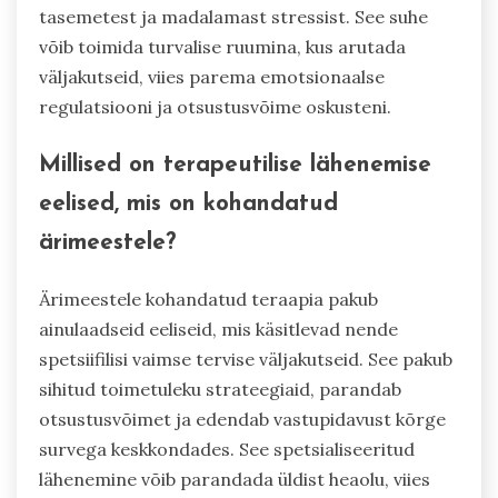
edendavad vastupidavust, vähendavad
isolatsioonitundeid ja parandavad toimetuleku
strateegiaid. Ettevõtjad seisavad sageli silmitsi
ainulaadsete vaimse tervise väljakutsetega;
mentorlus võib pakkuda kohandatud nõuandeid
ja vastutust. Uuringud näitavad, et mentoritega
inimesed teatavad kõrgematest heaolu
tasemetest ja madalamast stressist. See suhe
võib toimida turvalise ruumina, kus arutada
väljakutseid, viies parema emotsionaalse
regulatsiooni ja otsustusvõime oskusteni.
Millised on terapeutilise lähenemise
eelised, mis on kohandatud
ärimeestele?