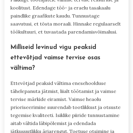
vaimselt tervisliku töökeskkonna
loomiseks?
Vaimselt tervisliku töökeskkonna loomine hõlmab
toetavate praktikate rakendamist. Julgustage
avatud suhtlemist usalduse edendamiseks.
Pakkuge töötajatele vaimse tervise ressursse ja
koolitust. Edendage töö- ja eraelu tasakaalu
paindlike graafikute kaudu. Tunnustage
saavutusi, et tõsta moraali. Hinnake regulaarselt
töökultuuri, et tuvastada parendamisvõimalusi.
Milliseid levinud vigu peaksid
ettevõtjad vaimse tervise osas
vältima?