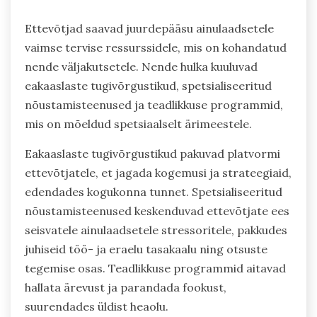
Millised on ainulaadsed vaimse
tervise ressursid, mis on
ettevõtjatele saadaval?
Ettevõtjad saavad juurdepääsu ainulaadsetele
vaimse tervise ressurssidele, mis on kohandatud
nende väljakutsetele. Nende hulka kuuluvad
eakaaslaste tugivõrgustikud, spetsialiseeritud
nõustamisteenused ja teadlikkuse programmid,
mis on mõeldud spetsiaalselt ärimeestele.
Eakaaslaste tugivõrgustikud pakuvad platvormi
ettevõtjatele, et jagada kogemusi ja strateegiaid,