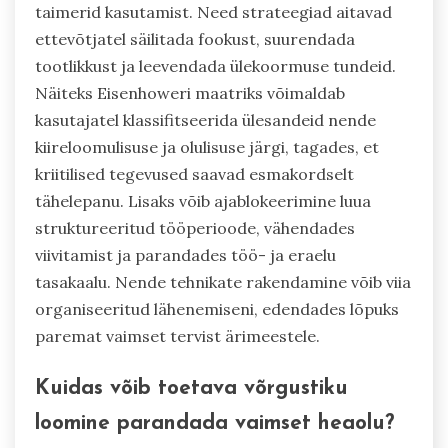
taimerid kasutamist. Need strateegiad aitavad
ettevõtjatel säilitada fookust, suurendada
tootlikkust ja leevendada ülekoormuse tundeid.
Näiteks Eisenhoweri maatriks võimaldab
kasutajatel klassifitseerida ülesandeid nende
kiireloomulisuse ja olulisuse järgi, tagades, et
kriitilised tegevused saavad esmakordselt
tähelepanu. Lisaks võib ajablokeerimine luua
struktureeritud tööperioode, vähendades
viivitamist ja parandades töö- ja eraelu
tasakaalu. Nende tehnikate rakendamine võib viia
organiseeritud lähenemiseni, edendades lõpuks
paremat vaimset tervist ärimeestele.
Kuidas võib toetava võrgustiku
loomine parandada vaimset heaolu?