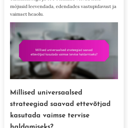
mõjusid leevendada, edendades vastupidavust ja
vaimset heaolu.
Millised universaalsed
strateegiad saavad ettevõtjad
kasutada vaimse tervise
haldamiseks?