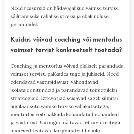
edendades kogukonna tunnet. Spetsialiseeritud
nõustamisteenused keskenduvad ettevõtjate ees
seisvatele ainulaadsetele stressoritele, pakkudes
juhiseid töö- ja eraelu tasakaalu ning otsuste
tegemise osas. Teadlikkuse programmid aitavad
hallata ärevust ja parandada fookust,
suurendades üldist heaolu.
Need ressursid on hädavajalikud vaimse tervise
säilitamiseks rahalise stressi ja ebakindluse
perioodidel.
Kuidas võivad coaching või mentorlus
vaimset tervist konkreetselt toetada?
Coaching ja mentorlus võivad oluliselt parandada
vaimset tervist, pakkudes tuge ja juhiseid. Need