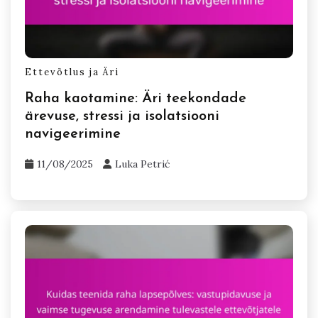
Related Posts
Ettevõtlus ja Äri
Raha kaotamine: Äri teekondade
ärevuse, stressi ja isolatsiooni
navigeerimine
11/08/2025
Luka Petrić