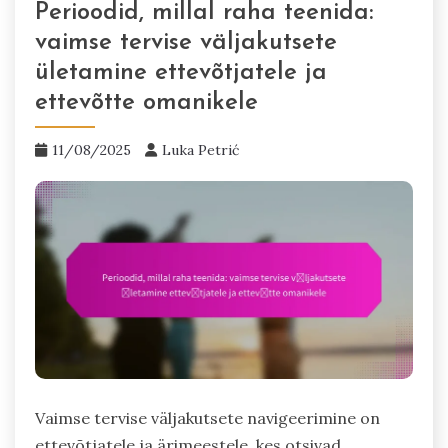
Perioodid, millal raha teenida:
vaimse tervise väljakutsete
ületamine ettevõtjatele ja
ettevõtte omanikele
11/08/2025
Luka Petrić
Vaimse tervise väljakutsete navigeerimine on
ettevõtjatele ja ärimeestele, kes otsivad