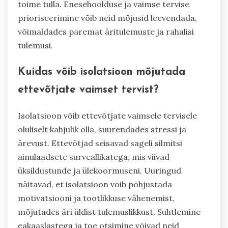
toime tulla. Enesehoolduse ja vaimse tervise
prioriseerimine võib neid mõjusid leevendada,
võimaldades paremat äritulemuste ja rahalisi
tulemusi.
Kuidas võib isolatsioon mõjutada
ettevõtjate vaimset tervist?
Isolatsioon võib ettevõtjate vaimsele tervisele
oluliselt kahjulik olla, suurendades stressi ja
ärevust. Ettevõtjad seisavad sageli silmitsi
ainulaadsete surveallikatega, mis viivad
üksildustunde ja ülekoormuseni. Uuringud
näitavad, et isolatsioon võib põhjustada
motivatsiooni ja tootlikkuse vähenemist,
mõjutades äri üldist tulemuslikkust. Suhtlemine
eakaaslastega ja toe otsimine võivad neid