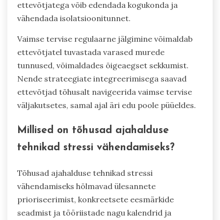
ettevõtjatega võib edendada kogukonda ja
vähendada isolatsioonitunnet.
Vaimse tervise regulaarne jälgimine võimaldab
ettevõtjatel tuvastada varased murede
tunnused, võimaldades õigeaegset sekkumist.
Nende strateegiate integreerimisega saavad
ettevõtjad tõhusalt navigeerida vaimse tervise
väljakutsetes, samal ajal äri edu poole püüeldes.
Millised on tõhusad ajahalduse
tehnikad stressi vähendamiseks?
Tõhusad ajahalduse tehnikad stressi
vähendamiseks hõlmavad ülesannete
prioriseerimist, konkreetsete eesmärkide
seadmist ja tööriistade nagu kalendrid ja