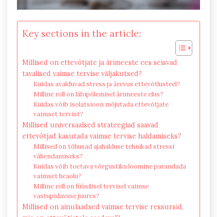
Key sections in the article:
Millised on ettevõtjate ja ärimeeste ees seisvad
tavalised vaimse tervise väljakutsed?
Kuidas avalduvad stress ja ärevus ettevõtlusteel?
Milline roll on läbipõlemisel ärimeeste elus?
Kuidas võib isolatsioon mõjutada ettevõtjate
vaimset tervist?
Millised universaalsed strateegiad saavad
ettevõtjad kasutada vaimse tervise haldamiseks?
Millised on tõhusad ajahalduse tehnikad stressi
vähendamiseks?
Kuidas võib toetava võrgustiku loomine parandada
vaimset heaolu?
Milline roll on füüsilisel tervisel vaimse
vastupidavuse juures?
Millised on ainulaadsed vaimse tervise ressursid,