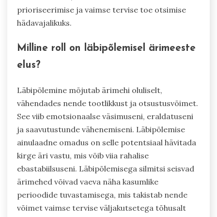
prioriseerimise ja vaimse tervise toe otsimise
hädavajalikuks.
Milline roll on läbipõlemisel ärimeeste
elus?
Läbipõlemine mõjutab ärimehi oluliselt,
vähendades nende tootlikkust ja otsustusvõimet.
See viib emotsionaalse väsimuseni, eraldatuseni
ja saavutustunde vähenemiseni. Läbipõlemise
ainulaadne omadus on selle potentsiaal hävitada
kirge äri vastu, mis võib viia rahalise
ebastabiilsuseni. Läbipõlemisega silmitsi seisvad
ärimehed võivad vaeva näha kasumlike
perioodide tuvastamisega, mis takistab nende
võimet vaimse tervise väljakutsetega tõhusalt