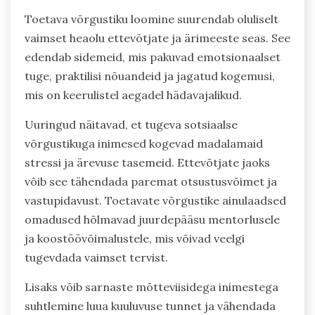
Toetava võrgustiku loomine suurendab oluliselt
vaimset heaolu ettevõtjate ja ärimeeste seas. See
edendab sidemeid, mis pakuvad emotsionaalset
tuge, praktilisi nõuandeid ja jagatud kogemusi,
mis on keerulistel aegadel hädavajalikud.
Uuringud näitavad, et tugeva sotsiaalse
võrgustikuga inimesed kogevad madalamaid
stressi ja ärevuse tasemeid. Ettevõtjate jaoks
võib see tähendada paremat otsustusvõimet ja
vastupidavust. Toetavate võrgustike ainulaadsed
omadused hõlmavad juurdepääsu mentorlusele
ja koostöövõimalustele, mis võivad veelgi
tugevdada vaimset tervist.
Lisaks võib sarnaste mõtteviisidega inimestega
suhtlemine luua kuuluvuse tunnet ja vähendada