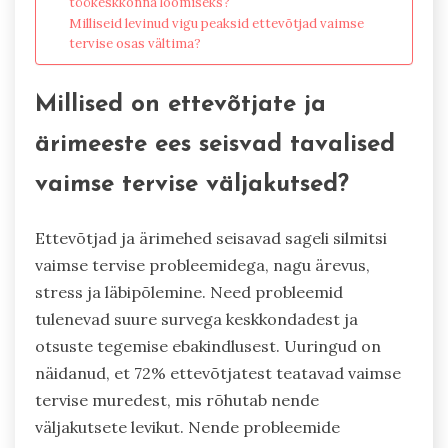
töökeskkonna loomiseks?
Milliseid levinud vigu peaksid ettevõtjad vaimse
tervise osas vältima?
Millised on ettevõtjate ja
ärimeeste ees seisvad tavalised
vaimse tervise väljakutsed?
Ettevõtjad ja ärimehed seisavad sageli silmitsi
vaimse tervise probleemidega, nagu ärevus,
stress ja läbipõlemine. Need probleemid
tulenevad suure survega keskkondadest ja
otsuste tegemise ebakindlusest. Uuringud on
näidanud, et 72% ettevõtjatest teatavad vaimse
tervise muredest, mis rõhutab nende
väljakutsete levikut. Nende probleemide