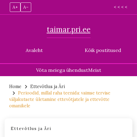
A+
A–
< < < <
taimar.pri.ee
Avaleht
Kõik postitused
Võta meiega ühendust
Meist
Skip
to
Home
Ettevõtlus ja Äri
Perioodid, millal raha teenida: vaimse tervise
content
väljakutsete ületamine ettevõtjatele ja ettevõtte
omanikele
Ettevõtlus ja Äri