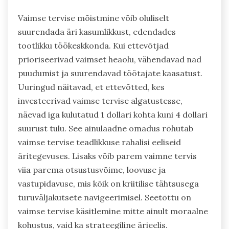
Kuidas võib vaimse tervise
mõistmine mõjutada äri
kasumlikkust?
Vaimse tervise mõistmine võib oluliselt
suurendada äri kasumlikkust, edendades
tootlikku töökeskkonda. Kui ettevõtjad
prioriseerivad vaimset heaolu, vähendavad nad
puudumist ja suurendavad töötajate kaasatust.
Uuringud näitavad, et ettevõtted, kes
investeerivad vaimse tervise algatustesse,
näevad iga kulutatud 1 dollari kohta kuni 4 dollari
suurust tulu. See ainulaadne omadus rõhutab