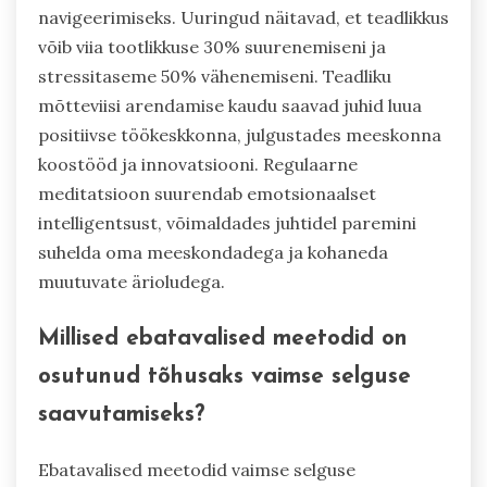
juhte?
Teadlikkus ja meditatsioon toetavad äri juhte
ainulaadselt, suurendades fookust, vähendades
stressi ja edendades vastupidavust. Need
praktikad parandavad otsustusvõimet ja loovust,
mis on hädavajalikud väljakutsete
navigeerimiseks. Uuringud näitavad, et teadlikkus
võib viia tootlikkuse 30% suurenemiseni ja
stressitaseme 50% vähenemiseni. Teadliku
mõtteviisi arendamise kaudu saavad juhid luua
positiivse töökeskkonna, julgustades meeskonna
koostööd ja innovatsiooni. Regulaarne
meditatsioon suurendab emotsionaalset
intelligentsust, võimaldades juhtidel paremini
suhelda oma meeskondadega ja kohaneda
muutuvate ärioludega.