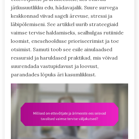
jätkusuutlikku edu, hädavajalik. Suure survega
keskkonnad viivad sageli ärevuse, stressi ja
läbipõlemiseni. See artikkel uurib strateegiaid
vaimse tervise haldamiseks, sealhulgas rutiinide
loomist, enesehoolduse prioriseerimist ja toe
otsimist. Samuti toob see esile ainulaadsed
ressursid ja haruldased praktikad, mis võivad
suurendada vastupidavust ja loovust,
parandades lõpuks äri kasumlikkust.