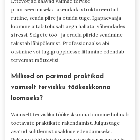
Millised on tegevuslikud
sammud, mida ettevõtjad
saavad astuda vaimse tervise
prioriseerimiseks?
Ettevõtjad saavad vaimse tervise
prioriseerimiseks rakendada struktureeritud
rutiine, seada piire ja otsida tuge. Igapäevaaja
loomine aitab tõhusalt aega hallata, vähendades
stressi. Selgete töö- ja eraelu piiride seadmine
takistab läbipõlemist. Professionaalse abi
otsimine või tugigruppidesse liitumine edendab
tervemat mõtteviisi.
Millised on parimad praktikad