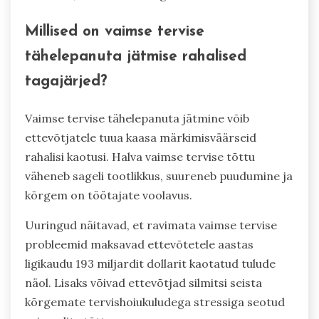
vaimse tervise teadlikkuse rahalisi eeliseid
äritegevuses. Lisaks võib parem vaimne tervis
viia parema otsustusvõime, loovuse ja
vastupidavuse, mis kõik on kriitilise tähtsusega
turuväljakutsete navigeerimisel. Seetõttu on
vaimse tervise käsitlemine mitte ainult moraalne
kohustus, vaid ka strateegiline ärieelis.
Millised on vaimse tervise
tähelepanuta jätmise rahalised
tagajärjed?
Vaimse tervise tähelepanuta jätmine võib
ettevõtjatele tuua kaasa märkimisväärseid
rahalisi kaotusi. Halva vaimse tervise tõttu
väheneb sageli tootlikkus, suureneb puudumine ja