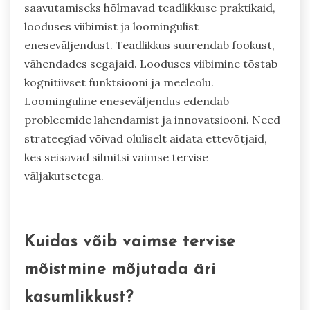
Millised ebatavalised meetodid on
osutunud tõhusaks vaimse selguse
saavutamiseks?
Ebatavalised meetodid vaimse selguse
saavutamiseks hõlmavad teadlikkuse praktikaid,
looduses viibimist ja loomingulist
eneseväljendust. Teadlikkus suurendab fookust,
vähendades segajaid. Looduses viibimine tõstab
kognitiivset funktsiooni ja meeleolu.
Loominguline eneseväljendus edendab
probleemide lahendamist ja innovatsiooni. Need
strateegiad võivad oluliselt aidata ettevõtjaid,
kes seisavad silmitsi vaimse tervise
väljakutsetega.