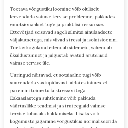
Toetava võrgustiku loomine võib oluliselt
leevendada vaimse tervise probleeme, pakkudes
emotsionaalset tuge ja praktilisi ressursse.
Ettevõtjad seisavad sageli silmitsi ainulaadsete
väljakutsetega, mis viivad stressi ja isolatsioonini.
Toetav kogukond edendab sidemeid, vähendab
üksildustunnet ja julgustab avatud arutelusid
vaimse tervise üle.
Uuringud näitavad, et sotsiaalne tugi võib
suurendada vastupidavust, aidates inimestel
paremini toime tulla stressoritega.
Eakaaslastega suhtlemine võib pakkuda
väärtuslikke teadmisi ja strateegiaid vaimse
tervise tõhusaks haldamiseks. Lisaks võib
kogemuste jagamine võrgustikus normaliseerida