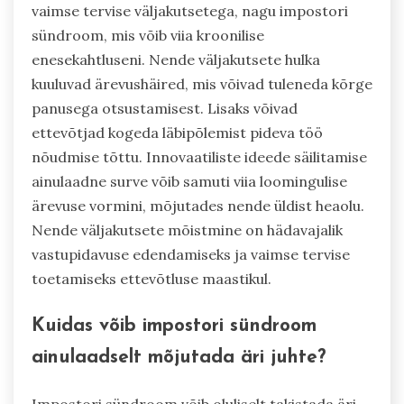
vaimse tervise väljakutsetega, nagu impostori
sündroom, mis võib viia kroonilise
enesekahtluseni. Nende väljakutsete hulka
kuuluvad ärevushäired, mis võivad tuleneda kõrge
panusega otsustamisest. Lisaks võivad
ettevõtjad kogeda läbipõlemist pideva töö
nõudmise tõttu. Innovaatiliste ideede säilitamise
ainulaadne surve võib samuti viia loomingulise
ärevuse vormini, mõjutades nende üldist heaolu.
Nende väljakutsete mõistmine on hädavajalik
vastupidavuse edendamiseks ja vaimse tervise
toetamiseks ettevõtluse maastikul.
Kuidas võib impostori sündroom
ainulaadselt mõjutada äri juhte?
Impostori sündroom võib oluliselt takistada äri