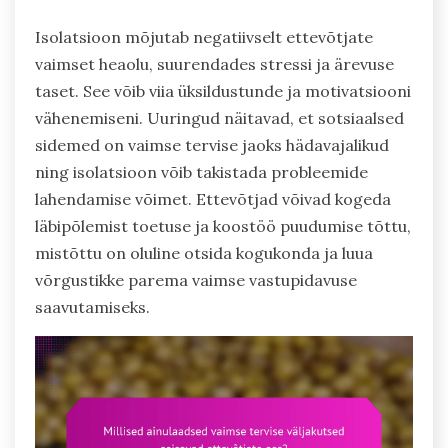
Isolatsioon mõjutab negatiivselt ettevõtjate
vaimset heaolu, suurendades stressi ja ärevuse
taset. See võib viia üksildustunde ja motivatsiooni
vähenemiseni. Uuringud näitavad, et sotsiaalsed
sidemed on vaimse tervise jaoks hädavajalikud
ning isolatsioon võib takistada probleemide
lahendamise võimet. Ettevõtjad võivad kogeda
läbipõlemist toetuse ja koostöö puudumise tõttu,
mistõttu on oluline otsida kogukonda ja luua
võrgustikke parema vaimse vastupidavuse
saavutamiseks.