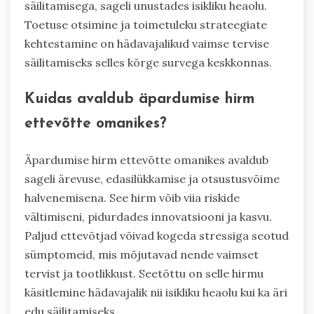
säilitamisega, sageli unustades isikliku heaolu.
Toetuse otsimine ja toimetuleku strateegiate
kehtestamine on hädavajalikud vaimse tervise
säilitamiseks selles kõrge survega keskkonnas.
Kuidas avaldub äpardumise hirm
ettevõtte omanikes?
Äpardumise hirm ettevõtte omanikes avaldub
sageli ärevuse, edasilükkamise ja otsustusvõime
halvenemisena. See hirm võib viia riskide
vältimiseni, pidurdades innovatsiooni ja kasvu.
Paljud ettevõtjad võivad kogeda stressiga seotud
sümptomeid, mis mõjutavad nende vaimset
tervist ja tootlikkust. Seetõttu on selle hirmu
käsitlemine hädavajalik nii isikliku heaolu kui ka äri
edu säilitamiseks.