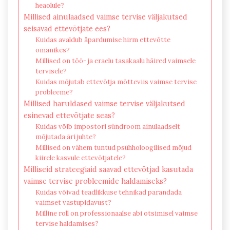
heaolule?
Millised ainulaadsed vaimse tervise väljakutsed
seisavad ettevõtjate ees?
Kuidas avaldub äpardumise hirm ettevõtte
omanikes?
Millised on töö- ja eraelu tasakaalu häired vaimsele
tervisele?
Kuidas mõjutab ettevõtja mõtteviis vaimse tervise
probleeme?
Millised haruldased vaimse tervise väljakutsed
esinevad ettevõtjate seas?
Kuidas võib impostori sündroom ainulaadselt
mõjutada äri juhte?
Millised on vähem tuntud psühholoogilised mõjud
kiirele kasvule ettevõtjatele?
Milliseid strateegiaid saavad ettevõtjad kasutada
vaimse tervise probleemide haldamiseks?
Kuidas võivad teadlikkuse tehnikad parandada
vaimset vastupidavust?
Milline roll on professionaalse abi otsimisel vaimse
tervise haldamises?