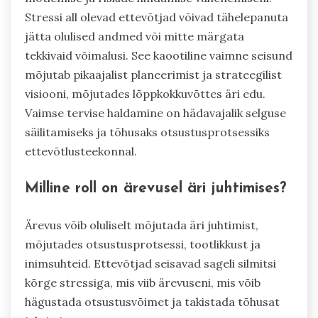
Stressi all olevad ettevõtjad võivad tähelepanuta
jätta olulised andmed või mitte märgata
tekkivaid võimalusi. See kaootiline vaimne seisund
mõjutab pikaajalist planeerimist ja strateegilist
visiooni, mõjutades lõppkokkuvõttes äri edu.
Vaimse tervise haldamine on hädavajalik selguse
säilitamiseks ja tõhusaks otsustusprotsessiks
ettevõtlusteekonnal.
Milline roll on ärevusel äri juhtimises?
Ärevus võib oluliselt mõjutada äri juhtimist,
mõjutades otsustusprotsessi, tootlikkust ja
inimsuhteid. Ettevõtjad seisavad sageli silmitsi
kõrge stressiga, mis viib ärevuseni, mis võib
hägustada otsustusvõimet ja takistada tõhusat