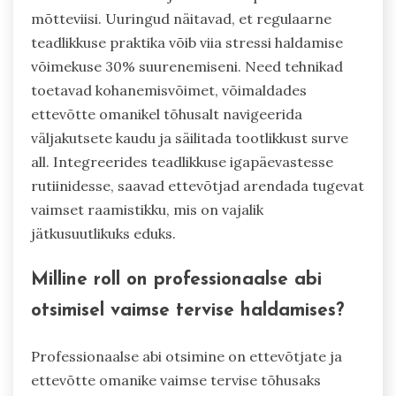
mõtteviisi. Uuringud näitavad, et regulaarne
teadlikkuse praktika võib viia stressi haldamise
võimekuse 30% suurenemiseni. Need tehnikad
toetavad kohanemisvõimet, võimaldades
ettevõtte omanikel tõhusalt navigeerida
väljakutsete kaudu ja säilitada tootlikkust surve
all. Integreerides teadlikkuse igapäevastesse
rutiinidesse, saavad ettevõtjad arendada tugevat
vaimset raamistikku, mis on vajalik
jätkusuutlikuks eduks.
Milline roll on professionaalse abi
otsimisel vaimse tervise haldamises?
Professionaalse abi otsimine on ettevõtjate ja
ettevõtte omanike vaimse tervise tõhusaks