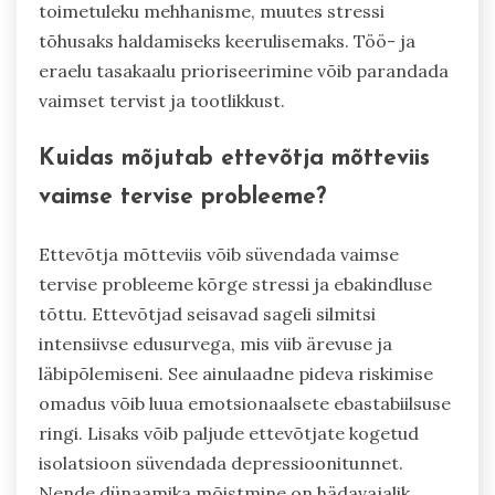
toimetuleku mehhanisme, muutes stressi
tõhusaks haldamiseks keerulisemaks. Töö- ja
eraelu tasakaalu prioriseerimine võib parandada
vaimset tervist ja tootlikkust.
Kuidas mõjutab ettevõtja mõtteviis
vaimse tervise probleeme?
Ettevõtja mõtteviis võib süvendada vaimse
tervise probleeme kõrge stressi ja ebakindluse
tõttu. Ettevõtjad seisavad sageli silmitsi
intensiivse edusurvega, mis viib ärevuse ja
läbipõlemiseni. See ainulaadne pideva riskimise
omadus võib luua emotsionaalsete ebastabiilsuse
ringi. Lisaks võib paljude ettevõtjate kogetud
isolatsioon süvendada depressioonitunnet.
Nende dünaamika mõistmine on hädavajalik