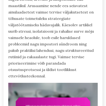
maastikul. Arusaamine nende ees seisvatest
ainulaadsetest vaimse tervise väljakutsetest on
tõhusate toimetuleku strateegiate
väljatöötamiseks hädavajalik. Käesolev artikkel
uurib stressi, isolatsiooni ja rahalise surve mõju
vaimsele heaolule, toob esile haruldased
probleemid nagu impostori sündroom ning
pakub praktilisi lahendusi, nagu struktureeritud
rutiinid ja eakaaslaste tugi. Vaimse tervise
prioriseerimine võib parandada
otsustusprotsessi ja üldist tootlikkust
ettevõtlusteekonnal.