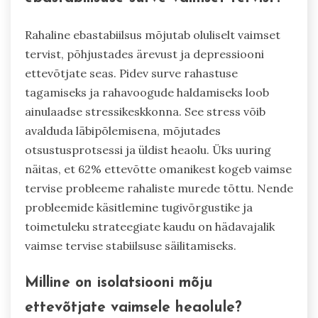
Rahaline ebastabiilsus mõjutab oluliselt vaimset
tervist, põhjustades ärevust ja depressiooni
ettevõtjate seas. Pidev surve rahastuse
tagamiseks ja rahavoogude haldamiseks loob
ainulaadse stressikeskkonna. See stress võib
avalduda läbipõlemisena, mõjutades
otsustusprotsessi ja üldist heaolu. Üks uuring
näitas, et 62% ettevõtte omanikest kogeb vaimse
tervise probleeme rahaliste murede tõttu. Nende
probleemide käsitlemine tugivõrgustike ja
toimetuleku strateegiate kaudu on hädavajalik
vaimse tervise stabiilsuse säilitamiseks.
Milline on isolatsiooni mõju
ettevõtjate vaimsele heaolule?