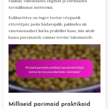
raskusi, vähendades stigmat ja edendades
tervislikumat mõtteviisi.
Kokkuvõttes on tugev toetav võrgustik
ettevõtjate jaoks hädavajalik, pakkudes nii
emotsionaalset kui ka praktilist kasu, mis aitab
kaasa parematele vaimse tervise tulemustele.
Milliseid parimaid praktikaid