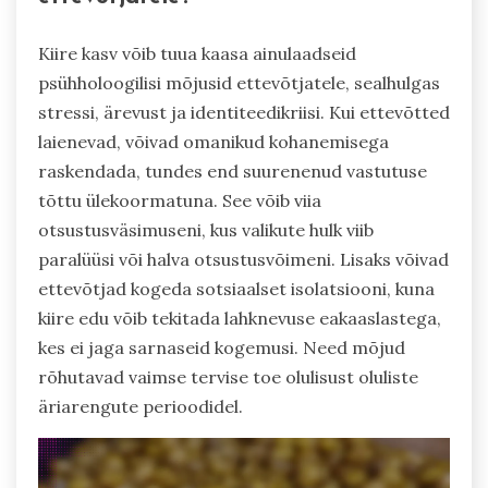
Kiire kasv võib tuua kaasa ainulaadseid
psühholoogilisi mõjusid ettevõtjatele, sealhulgas
stressi, ärevust ja identiteedikriisi. Kui ettevõtted
laienevad, võivad omanikud kohanemisega
raskendada, tundes end suurenenud vastutuse
tõttu ülekoormatuna. See võib viia
otsustusväsimuseni, kus valikute hulk viib
paralüüsi või halva otsustusvõimeni. Lisaks võivad
ettevõtjad kogeda sotsiaalset isolatsiooni, kuna
kiire edu võib tekitada lahknevuse eakaaslastega,
kes ei jaga sarnaseid kogemusi. Need mõjud
rõhutavad vaimse tervise toe olulisust oluliste
äriarengute perioodidel.