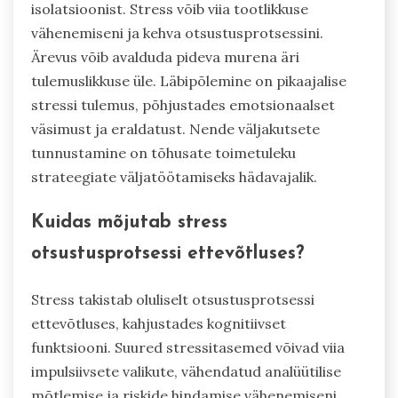
isolatsioonist. Stress võib viia tootlikkuse
vähenemiseni ja kehva otsustusprotsessini.
Ärevus võib avalduda pideva murena äri
tulemuslikkuse üle. Läbipõlemine on pikaajalise
stressi tulemus, põhjustades emotsionaalset
väsimust ja eraldatust. Nende väljakutsete
tunnustamine on tõhusate toimetuleku
strateegiate väljatöötamiseks hädavajalik.
Kuidas mõjutab stress
otsustusprotsessi ettevõtluses?
Stress takistab oluliselt otsustusprotsessi
ettevõtluses, kahjustades kognitiivset
funktsiooni. Suured stressitasemed võivad viia
impulsiivsete valikute, vähendatud analüütilise
mõtlemise ja riskide hindamise vähenemiseni.