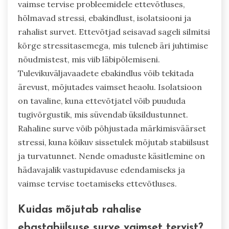
vaimse tervise probleemidele ettevõtluses,
hõlmavad stressi, ebakindlust, isolatsiooni ja
rahalist survet. Ettevõtjad seisavad sageli silmitsi
kõrge stressitasemega, mis tuleneb äri juhtimise
nõudmistest, mis viib läbipõlemiseni.
Tulevikuväljavaadete ebakindlus võib tekitada
ärevust, mõjutades vaimset heaolu. Isolatsioon
on tavaline, kuna ettevõtjatel võib puududa
tugivõrgustik, mis süvendab üksildustunnet.
Rahaline surve võib põhjustada märkimisväärset
stressi, kuna kõikuv sissetulek mõjutab stabiilsust
ja turvatunnet. Nende omaduste käsitlemine on
hädavajalik vastupidavuse edendamiseks ja
vaimse tervise toetamiseks ettevõtluses.
Kuidas mõjutab rahalise
ebastabiilsuse surve vaimset tervist?