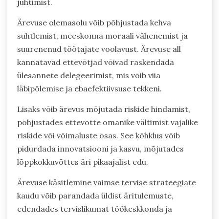
juhtimist.
Ärevuse olemasolu võib põhjustada kehva
suhtlemist, meeskonna moraali vähenemist ja
suurenenud töötajate voolavust. Ärevuse all
kannatavad ettevõtjad võivad raskendada
ülesannete delegeerimist, mis võib viia
läbipõlemise ja ebaefektiivsuse tekkeni.
Lisaks võib ärevus mõjutada riskide hindamist,
põhjustades ettevõtte omanike vältimist vajalike
riskide või võimaluste osas. See kõhklus võib
pidurdada innovatsiooni ja kasvu, mõjutades
lõppkokkuvõttes äri pikaajalist edu.
Ärevuse käsitlemine vaimse tervise strateegiate
kaudu võib parandada üldist äritulemuste,
edendades tervislikumat töökeskkonda ja