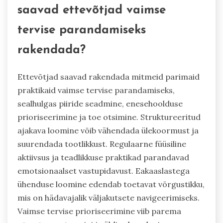
saavad ettevõtjad vaimse
tervise parandamiseks
rakendada?
Ettevõtjad saavad rakendada mitmeid parimaid
praktikaid vaimse tervise parandamiseks,
sealhulgas piiride seadmine, enesehoolduse
prioriseerimine ja toe otsimine. Struktureeritud
ajakava loomine võib vähendada ülekoormust ja
suurendada tootlikkust. Regulaarne füüsiline
aktiivsus ja teadlikkuse praktikad parandavad
emotsionaalset vastupidavust. Eakaaslastega
ühenduse loomine edendab toetavat võrgustikku,
mis on hädavajalik väljakutsete navigeerimiseks.
Vaimse tervise prioriseerimine viib parema