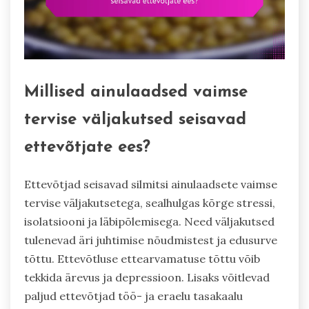
Millised ainulaadsed vaimse
tervise väljakutsed seisavad
ettevõtjate ees?
Ettevõtjad seisavad silmitsi ainulaadsete vaimse
tervise väljakutsetega, sealhulgas kõrge stressi,
isolatsiooni ja läbipõlemisega. Need väljakutsed
tulenevad äri juhtimise nõudmistest ja edusurve
tõttu. Ettevõtluse ettearvamatuse tõttu võib
tekkida ärevus ja depressioon. Lisaks võitlevad
paljud ettevõtjad töö- ja eraelu tasakaalu