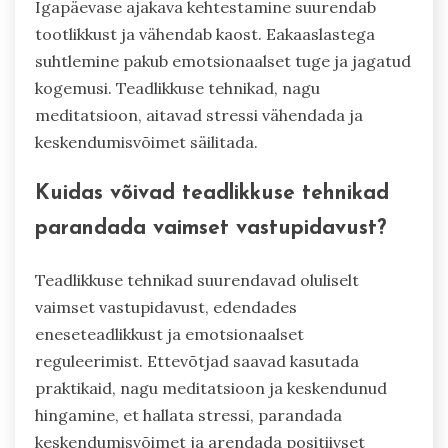
Igapäevase ajakava kehtestamine suurendab
tootlikkust ja vähendab kaost. Eakaaslastega
suhtlemine pakub emotsionaalset tuge ja jagatud
kogemusi. Teadlikkuse tehnikad, nagu
meditatsioon, aitavad stressi vähendada ja
keskendumisvõimet säilitada.
Kuidas võivad teadlikkuse tehnikad
parandada vaimset vastupidavust?
Teadlikkuse tehnikad suurendavad oluliselt
vaimset vastupidavust, edendades
eneseteadlikkust ja emotsionaalset
reguleerimist. Ettevõtjad saavad kasutada
praktikaid, nagu meditatsioon ja keskendunud
hingamine, et hallata stressi, parandada
keskendumisvõimet ja arendada positiivset