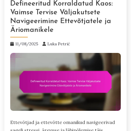
Defineeritud Korraldatud Kaos:
Vaimse Tervise Väljakutsete
Navigeerimine Ettevõtjatele ja
Äriomanikele
11/08/2025
Luka Petrić
Ettevõtjad ja ettevõtte omanikud navigeerivad
sageli stressi, ärevuse ja läbipõlemise täis