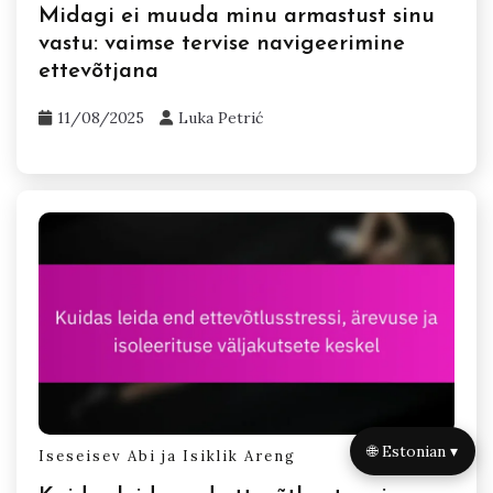
Midagi ei muuda minu armastust sinu
vastu: vaimse tervise navigeerimine
ettevõtjana
11/08/2025
Luka Petrić
🌐 Estonian ▾
Iseseisev Abi ja Isiklik Areng