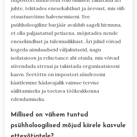
juhte, tekitades enesekahtlust ja ärevust, mis viib
otsustusvõime halvenemiseni. See
psühholoogiline barjäär avaldub sageli hirmuna,
et olla paljastatud petisena, mõjutades nende
enesekindlust ja tulemuslikkust. Äri juhid võivad
kogeda ainulaadseid väljakutseid, nagu
isolatsioon ja reluctance abi otsida, mis võivad
süvendada stressi ja takistada organisatsiooni
kasvu. Seetõttu on impostori sündroomi
käsitlemine hädavajalik vaimse tervise
säilitamiseks ja toetava töökeskkonna
edendamiseks.
Millised on vähem tuntud
psühholoogilised mõjud kiirele kasvule
ettevõtjatele?