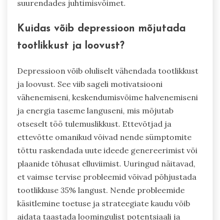
suurendades juhtimisvõimet.
Kuidas võib depressioon mõjutada
tootlikkust ja loovust?
Depressioon võib oluliselt vähendada tootlikkust
ja loovust. See viib sageli motivatsiooni
vähenemiseni, keskendumisvõime halvenemiseni
ja energia taseme languseni, mis mõjutab
otseselt töö tulemuslikkust. Ettevõtjad ja
ettevõtte omanikud võivad nende sümptomite
tõttu raskendada uute ideede genereerimist või
plaanide tõhusat elluviimist. Uuringud näitavad,
et vaimse tervise probleemid võivad põhjustada
tootlikkuse 35% langust. Nende probleemide
käsitlemine toetuse ja strateegiate kaudu võib
aidata taastada loomingulist potentsiaali ja