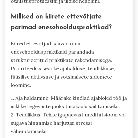
otsustusprotsessini ja üldise heaoluni.
Millised on kiirete ettevõtjate
parimad enesehoolduspraktikad?
Kiired ettevõtjad saavad oma
enesehoolduspraktikaid parandada
struktureeritud praktikate rakendamisega.
Prioriteediks seadke ajahalduse, teadlikkuse,
füüsilise aktiivsuse ja sotsiaalsete sidemete
loomine.
1. Aja haldamine: Määrake kindlad ajablokid töö ja
isiklike tegevuste jaoks tasakaalu säilitamiseks.
2. Teadlikkus: Tehke igapäevast meditatsiooni või
sügava hingamise harjutusi stressi
vähendamiseks.