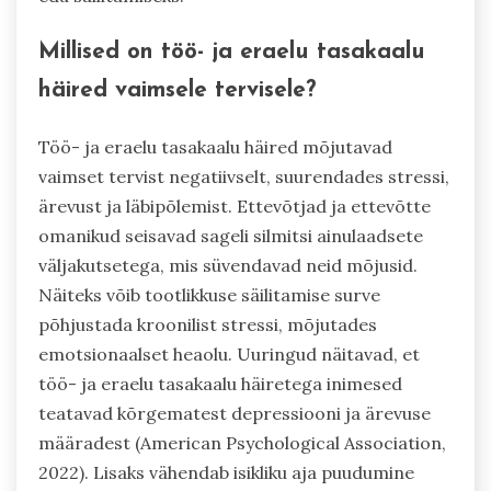
Millised on töö- ja eraelu tasakaalu
häired vaimsele tervisele?
Töö- ja eraelu tasakaalu häired mõjutavad
vaimset tervist negatiivselt, suurendades stressi,
ärevust ja läbipõlemist. Ettevõtjad ja ettevõtte
omanikud seisavad sageli silmitsi ainulaadsete
väljakutsetega, mis süvendavad neid mõjusid.
Näiteks võib tootlikkuse säilitamise surve
põhjustada kroonilist stressi, mõjutades
emotsionaalset heaolu. Uuringud näitavad, et
töö- ja eraelu tasakaalu häiretega inimesed
teatavad kõrgematest depressiooni ja ärevuse
määradest (American Psychological Association,
2022). Lisaks vähendab isikliku aja puudumine