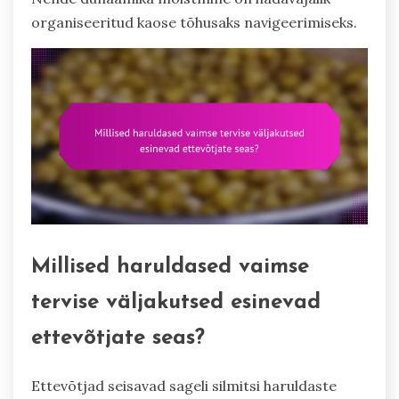
organiseeritud kaose tõhusaks navigeerimiseks.
Millised haruldased vaimse
tervise väljakutsed esinevad
ettevõtjate seas?
Ettevõtjad seisavad sageli silmitsi haruldaste