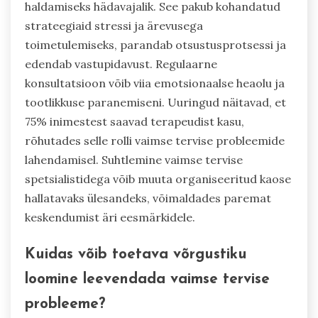
haldamiseks hädavajalik. See pakub kohandatud
strateegiaid stressi ja ärevusega
toimetulemiseks, parandab otsustusprotsessi ja
edendab vastupidavust. Regulaarne
konsultatsioon võib viia emotsionaalse heaolu ja
tootlikkuse paranemiseni. Uuringud näitavad, et
75% inimestest saavad terapeudist kasu,
rõhutades selle rolli vaimse tervise probleemide
lahendamisel. Suhtlemine vaimse tervise
spetsialistidega võib muuta organiseeritud kaose
hallatavaks ülesandeks, võimaldades paremat
keskendumist äri eesmärkidele.
Kuidas võib toetava võrgustiku
loomine leevendada vaimse tervise
probleeme?