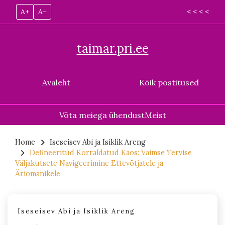
A+
A–
< < < <
taimar.pri.ee
Avaleht
Kõik postitused
Võta meiega ühendust
Meist
Skip
to
Home
Iseseisev Abi ja Isiklik Areng
Defineeritud Korraldatud Kaos: Vaimse Tervise
content
Väljakutsete Navigeerimine Ettevõtjatele ja
Äriomanikele
Iseseisev Abi ja Isiklik Areng