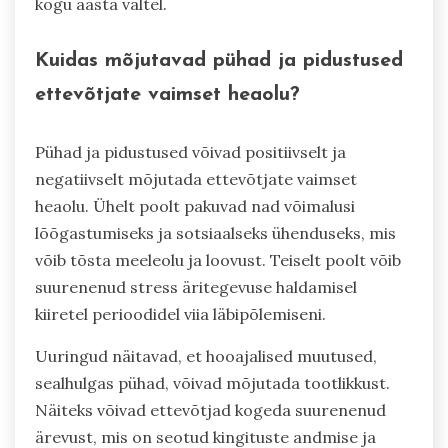
kogu aasta vältel.
Kuidas mõjutavad pühad ja pidustused
ettevõtjate vaimset heaolu?
Pühad ja pidustused võivad positiivselt ja
negatiivselt mõjutada ettevõtjate vaimset
heaolu. Ühelt poolt pakuvad nad võimalusi
lõõgastumiseks ja sotsiaalseks ühenduseks, mis
võib tõsta meeleolu ja loovust. Teiselt poolt võib
suurenenud stress äritegevuse haldamisel
kiiretel perioodidel viia läbipõlemiseni.
Uuringud näitavad, et hooajalised muutused,
sealhulgas pühad, võivad mõjutada tootlikkust.
Näiteks võivad ettevõtjad kogeda suurenenud
ärevust, mis on seotud kingituste andmise ja