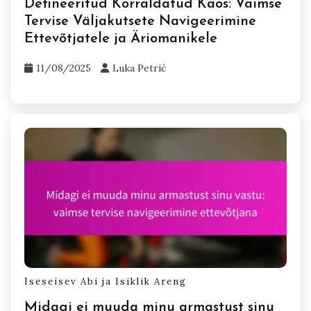
Defineeritud Korraldatud Kaos: Vaimse
Tervise Väljakutsete Navigeerimine
Ettevõtjatele ja Äriomanikele
11/08/2025
Luka Petrić
Iseseisev Abi ja Isiklik Areng
Midagi ei muuda minu armastust sinu