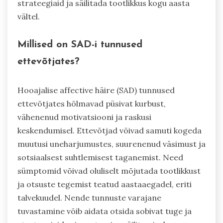
strateegiaid ja säilitada tootlikkus kogu aasta
vältel.
Millised on SAD-i tunnused
ettevõtjates?
Hooajalise affective häire (SAD) tunnused
ettevõtjates hõlmavad püsivat kurbust,
vähenenud motivatsiooni ja raskusi
keskendumisel. Ettevõtjad võivad samuti kogeda
muutusi uneharjumustes, suurenenud väsimust ja
sotsiaalsest suhtlemisest taganemist. Need
sümptomid võivad oluliselt mõjutada tootlikkust
ja otsuste tegemist teatud aastaaegadel, eriti
talvekuudel. Nende tunnuste varajane
tuvastamine võib aidata otsida sobivat tuge ja