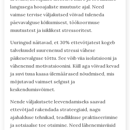
langusega hooajaliste muutuste ajal. Need
vaimse tervise väljakutsed võivad tuleneda
päevavalguse kõikumisest, töökoormuse
muutustest ja isiklikest stressoritest.
Uuringud näitavad, et 30% ettevõtjatest kogeb
talvekuudel suurenenud stressi vähese
päikesevalguse tõttu. See võib viia isolatsiooni ja
vähenenud motivatsioonini. Küll aga võivad kevad
ja suvi tuua kaasa ülemäärased nõudmised, mis
mõjutavad vaimset selgust ja
keskendumisvõimet.
Nende väljakutsete leevendamiseks saavad
ettevõtjad rakendada strateegiaid, nagu
ajahalduse tehnikad, teadlikkuse praktiseerimine
ja sotsiaalse toe otsimine. Need lähenemisviisid