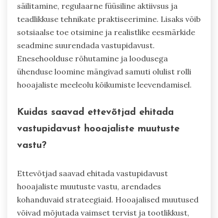
säilitamine, regulaarne füüsiline aktiivsus ja
teadlikkuse tehnikate praktiseerimine. Lisaks võib
sotsiaalse toe otsimine ja realistlike eesmärkide
seadmine suurendada vastupidavust.
Enesehoolduse rõhutamine ja loodusega
ühenduse loomine mängivad samuti olulist rolli
hooajaliste meeleolu kõikumiste leevendamisel.
Kuidas saavad ettevõtjad ehitada
vastupidavust hooajaliste muutuste
vastu?
Ettevõtjad saavad ehitada vastupidavust
hooajaliste muutuste vastu, arendades
kohanduvaid strateegiaid. Hooajalised muutused
võivad mõjutada vaimset tervist ja tootlikkust,