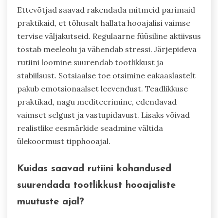
Ettevõtjad saavad rakendada mitmeid parimaid
praktikaid, et tõhusalt hallata hooajalisi vaimse
tervise väljakutseid. Regulaarne füüsiline aktiivsus
tõstab meeleolu ja vähendab stressi. Järjepideva
rutiini loomine suurendab tootlikkust ja
stabiilsust. Sotsiaalse toe otsimine eakaaslastelt
pakub emotsionaalset leevendust. Teadlikkuse
praktikad, nagu mediteerimine, edendavad
vaimset selgust ja vastupidavust. Lisaks võivad
realistlike eesmärkide seadmine vältida
ülekoormust tipphooajal.
Kuidas saavad rutiini kohandused
suurendada tootlikkust hooajaliste
muutuste ajal?