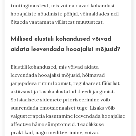
töötingimustest, mis võimaldavad kohandusi
hooajaliste nõudmiste põhjal, võimaldades neil
õitseda vaatamata välistest muutustest.
Millised elustiili kohandused võivad
aidata leevendada hooajalisi mõjusid?
Elustiili kohandused, mis võivad aidata
leevendada hooajalisi mõjusid, hõlmavad
järjepideva rutiini loomist, regulaarset füüsilist
aktiivsust ja tasakaalustatud dieedi järgimist.
Sotsiaalsete sidemete prioriseerimine võib
suurendada emotsionaalset tuge. Lisaks võib
valgusterapeia kasutamine leevendada hooajalise
affective häire sümptomeid. Teadlikkuse
praktikad, nagu mediteerimine, võivad