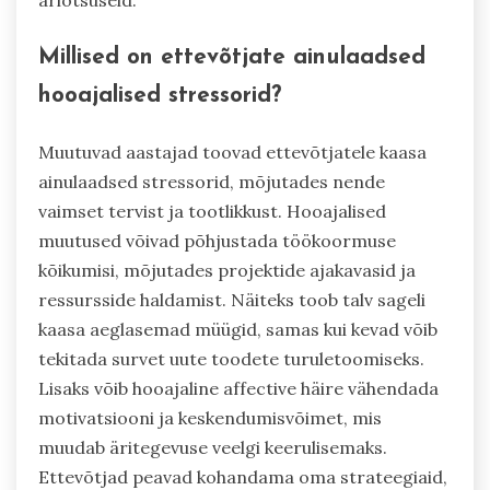
äriotsuseid.
Millised on ettevõtjate ainulaadsed
hooajalised stressorid?
Muutuvad aastajad toovad ettevõtjatele kaasa
ainulaadsed stressorid, mõjutades nende
vaimset tervist ja tootlikkust. Hooajalised
muutused võivad põhjustada töökoormuse
kõikumisi, mõjutades projektide ajakavasid ja
ressursside haldamist. Näiteks toob talv sageli
kaasa aeglasemad müügid, samas kui kevad võib
tekitada survet uute toodete turuletoomiseks.
Lisaks võib hooajaline affective häire vähendada
motivatsiooni ja keskendumisvõimet, mis
muudab äritegevuse veelgi keerulisemaks.
Ettevõtjad peavad kohandama oma strateegiaid,