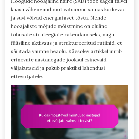
Hoogude hooajaline häire (SAD) toob sageli talvel
kaasa vähenenud motivatsiooni, samas kui kevad
ja suvi võivad energiataset tõsta. Nende
hooajaliste mõjude mõistmine on oluline
tõhusate strateegiate rakendamiseks, nagu
füüsiline aktiivsus ja struktureeritud rutiinid, et
säilitada vaimne heaolu. Käesolev artikkel uurib
erinevate aastaaegade jooksul esinevaid
väljakutseid ja pakub praktilisi lahendusi
ettevõtjatele.