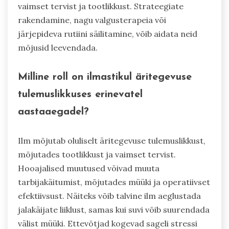
vaimset tervist ja tootlikkust. Strateegiate
rakendamine, nagu valgusterapeia või
järjepideva rutiini säilitamine, võib aidata neid
mõjusid leevendada.
Milline roll on ilmastikul äritegevuse
tulemuslikkuses erinevatel
aastaaegadel?
Ilm mõjutab oluliselt äritegevuse tulemuslikkust,
mõjutades tootlikkust ja vaimset tervist.
Hooajalised muutused võivad muuta
tarbijakäitumist, mõjutades müüki ja operatiivset
efektiivsust. Näiteks võib talvine ilm aeglustada
jalakäijate liiklust, samas kui suvi võib suurendada
välist müüki. Ettevõtjad kogevad sageli stressi