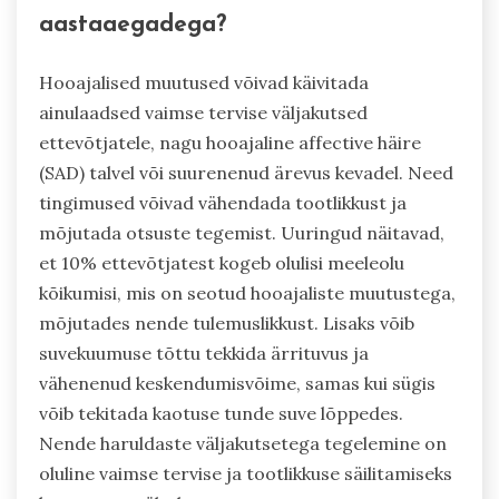
aastaaegadega?
Hooajalised muutused võivad käivitada
ainulaadsed vaimse tervise väljakutsed
ettevõtjatele, nagu hooajaline affective häire
(SAD) talvel või suurenenud ärevus kevadel. Need
tingimused võivad vähendada tootlikkust ja
mõjutada otsuste tegemist. Uuringud näitavad,
et 10% ettevõtjatest kogeb olulisi meeleolu
kõikumisi, mis on seotud hooajaliste muutustega,
mõjutades nende tulemuslikkust. Lisaks võib
suvekuumuse tõttu tekkida ärrituvus ja
vähenenud keskendumisvõime, samas kui sügis
võib tekitada kaotuse tunde suve lõppedes.
Nende haruldaste väljakutsetega tegelemine on
oluline vaimse tervise ja tootlikkuse säilitamiseks