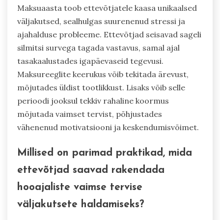
Maksuaasta toob ettevõtjatele kaasa unikaalsed
väljakutsed, sealhulgas suurenenud stressi ja
ajahalduse probleeme. Ettevõtjad seisavad sageli
silmitsi survega tagada vastavus, samal ajal
tasakaalustades igapäevaseid tegevusi.
Maksureeglite keerukus võib tekitada ärevust,
mõjutades üldist tootlikkust. Lisaks võib selle
perioodi jooksul tekkiv rahaline koormus
mõjutada vaimset tervist, põhjustades
vähenenud motivatsiooni ja keskendumisvõimet.
Millised on parimad praktikad, mida
ettevõtjad saavad rakendada
hooajaliste vaimse tervise
väljakutsete haldamiseks?