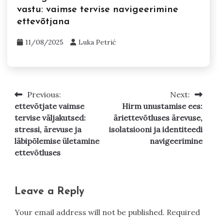
vastu: vaimse tervise navigeerimine
ettevõtjana
11/08/2025
Luka Petrić
Previous:
Next:
Post
ettevõtjate vaimse
Hirm unustamise ees:
navigation
tervise väljakutsed:
äriettevõtluses ärevuse,
stressi, ärevuse ja
isolatsiooni ja identiteedi
läbipõlemise ületamine
navigeerimine
ettevõtluses
Leave a Reply
Your email address will not be published.
Required