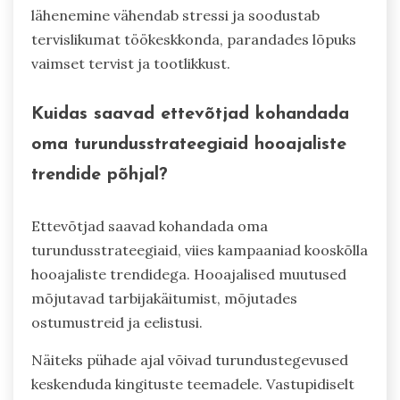
lähenemine vähendab stressi ja soodustab
tervislikumat töökeskkonda, parandades lõpuks
vaimset tervist ja tootlikkust.
Kuidas saavad ettevõtjad kohandada
oma turundusstrateegiaid hooajaliste
trendide põhjal?
Ettevõtjad saavad kohandada oma
turundusstrateegiaid, viies kampaaniad kooskõlla
hooajaliste trendidega. Hooajalised muutused
mõjutavad tarbijakäitumist, mõjutades
ostumustreid ja eelistusi.
Näiteks pühade ajal võivad turundustegevused
keskenduda kingituste teemadele. Vastupidiselt