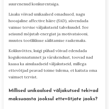
suurenenud konkurentsiga.
Lisaks võivad unikaalsed omadused, nagu
hooajaline affective häire (SAD), süvendada
vaimse tervise väljakutseid talvekuudel. See
seisund mõjutab energiat ja motivatsiooni,
muutes tootlikkuse säilitamise raskemaks.
Kokkuvõttes, kuigi pühad võivad edendada
kogukonnatunnet ja värskendust, toovad nad
kaasa ka ainulaadseid väljakutseid, millega
ettevõtjad peavad toime tulema, et kaitsta oma
vaimset tervist.
Millised unikaalsed väljakutsed tekivad
maksuaasta jooksul ettevõtjate jaoks?