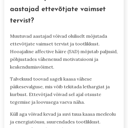
aastajad ettevõtjate vaimset
tervist?
Muutuvad aastajad võivad oluliselt mõjutada
ettevõtjate vaimset tervist ja tootlikkust.
Hooajaline affective häire (SAD) mõjutab paljusid,
põhjustades vähenenud motivatsiooni ja
keskendumisvõimet.
Talvekuud toovad sageli kaasa vähese
päikesevalguse, mis võib tekitada lethargiat ja
kurbust. Ettevõtjad võivad sel ajal otsuste
tegemise ja loovusega vaeva näha.
Küll aga võivad kevad ja suvi tuua kaasa meeleolu
ja energiatõusu, suurendades tootlikkust.