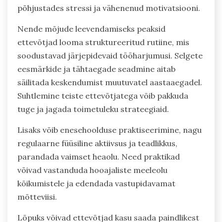
põhjustades stressi ja vähenenud motivatsiooni.
Nende mõjude leevendamiseks peaksid
ettevõtjad looma struktureeritud rutiine, mis
soodustavad järjepidevaid tööharjumusi. Selgete
eesmärkide ja tähtaegade seadmine aitab
säilitada keskendumist muutuvatel aastaaegadel.
Suhtlemine teiste ettevõtjatega võib pakkuda
tuge ja jagada toimetuleku strateegiaid.
Lisaks võib enesehoolduse praktiseerimine, nagu
regulaarne füüsiline aktiivsus ja teadlikkus,
parandada vaimset heaolu. Need praktikad
võivad vastanduda hooajaliste meeleolu
kõikumistele ja edendada vastupidavamat
mõtteviisi.
Lõpuks võivad ettevõtjad kasu saada paindlikest