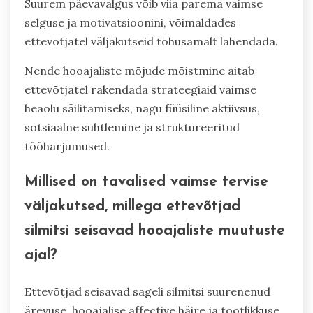
Suurem päevavalgus võib viia parema vaimse
selguse ja motivatsioonini, võimaldades
ettevõtjatel väljakutseid tõhusamalt lahendada.
Nende hooajaliste mõjude mõistmine aitab
ettevõtjatel rakendada strateegiaid vaimse
heaolu säilitamiseks, nagu füüsiline aktiivsus,
sotsiaalne suhtlemine ja struktureeritud
tööharjumused.
Millised on tavalised vaimse tervise
väljakutsed, millega ettevõtjad
silmitsi seisavad hooajaliste muutuste
ajal?
Ettevõtjad seisavad sageli silmitsi suurenenud
ärevuse, hooajalise affective häire ja tootlikkuse