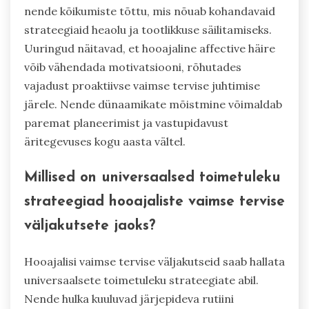
nende kõikumiste tõttu, mis nõuab kohandavaid
strateegiaid heaolu ja tootlikkuse säilitamiseks.
Uuringud näitavad, et hooajaline affective häire
võib vähendada motivatsiooni, rõhutades
vajadust proaktiivse vaimse tervise juhtimise
järele. Nende dünaamikate mõistmine võimaldab
paremat planeerimist ja vastupidavust
äritegevuses kogu aasta vältel.
Millised on universaalsed toimetuleku
strateegiad hooajaliste vaimse tervise
väljakutsete jaoks?
Hooajalisi vaimse tervise väljakutseid saab hallata
universaalsete toimetuleku strateegiate abil.
Nende hulka kuuluvad järjepideva rutiini