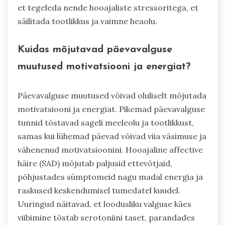
et tegeleda nende hooajaliste stressoritega, et
säilitada tootlikkus ja vaimne heaolu.
Kuidas mõjutavad päevavalguse
muutused motivatsiooni ja energiat?
Päevavalguse muutused võivad oluliselt mõjutada
motivatsiooni ja energiat. Pikemad päevavalguse
tunnid tõstavad sageli meeleolu ja tootlikkust,
samas kui lühemad päevad võivad viia väsimuse ja
vähenenud motivatsioonini. Hooajaline affective
häire (SAD) mõjutab paljusid ettevõtjaid,
põhjustades sümptomeid nagu madal energia ja
raskused keskendumisel tumedatel kuudel.
Uuringud näitavad, et loodusliku valguse käes
viibimine tõstab serotoniini taset, parandades