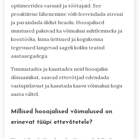
optimeerides varusid ja töötajaid. See
proaktiivne lähenemine võib leevendada stressi
ja parandada üldist heaolu. Hooajalised
muutused pakuvad ka võimalusi suhtlemiseks ja
koostööks, kuna üritused ja kogukonna
tegevused langevad sageli kokku teatud
aastaaegadega.
Tunnustades ja kasutades neid hooajalisi
dünaamikat, saavad ettevõtjad edendada
vastupidavust ja kasutada kasvu võimalusi kogu
aasta vältel.
Millised hooajalised võimalused on
erinevat tüüpi ettevõtetele?