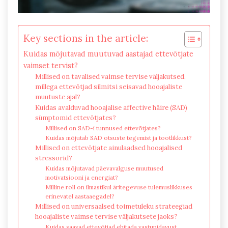
Key sections in the article:
Kuidas mõjutavad muutuvad aastajad ettevõtjate
vaimset tervist?
Millised on tavalised vaimse tervise väljakutsed,
millega ettevõtjad silmitsi seisavad hooajaliste
muutuste ajal?
Kuidas avalduvad hooajalise affective häire (SAD)
sümptomid ettevõtjates?
Millised on SAD-i tunnused ettevõtjates?
Kuidas mõjutab SAD otsuste tegemist ja tootlikkust?
Millised on ettevõtjate ainulaadsed hooajalised
stressorid?
Kuidas mõjutavad päevavalguse muutused
motivatsiooni ja energiat?
Milline roll on ilmastikul äritegevuse tulemuslikkuses
erinevatel aastaaegadel?
Millised on universaalsed toimetuleku strateegiad
hooajaliste vaimse tervise väljakutsete jaoks?
Kuidas saavad ettevõtjad ehitada vastupidavust