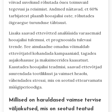
võivad suvekuud rõhutada õues toimuvaid
tegevusi ja reisimist. Andmed näitavad, et 60%
tarbijatest plaanib hooajalisi oste, rõhutades
õigeaegse turunduse tähtsust.
Lisaks saavad ettevõtted analüüsida varasemaid
hooajalisi tulemusi, et prognoosida tulevasi
trende. See ainulaadne omadus võimaldab
ettevõtjatel kohandada kampaaniaid, tagades
asjakohasuse ja maksimeerides kaasatust.
Kasutades hooajalisi teadmisi, saavad ettevõtjad
suurendada tootlikkust ja vaimset heaolu,
vähendades stressi, mis on seotud ettearvamatu
müügiperioodiga.
Millised on haruldased vaimse tervise
väljakutsed, mis on seotud teatud