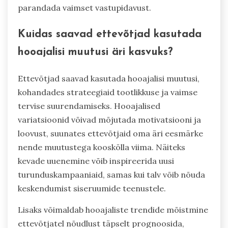
parandada vaimset vastupidavust.
Kuidas saavad ettevõtjad kasutada
hooajalisi muutusi äri kasvuks?
Ettevõtjad saavad kasutada hooajalisi muutusi,
kohandades strateegiaid tootlikkuse ja vaimse
tervise suurendamiseks. Hooajalised
variatsioonid võivad mõjutada motivatsiooni ja
loovust, suunates ettevõtjaid oma äri eesmärke
nende muutustega kooskõlla viima. Näiteks
kevade uuenemine võib inspireerida uusi
turunduskampaaniaid, samas kui talv võib nõuda
keskendumist siseruumide teenustele.
Lisaks võimaldab hooajaliste trendide mõistmine
ettevõtjatel nõudlust täpselt prognoosida,