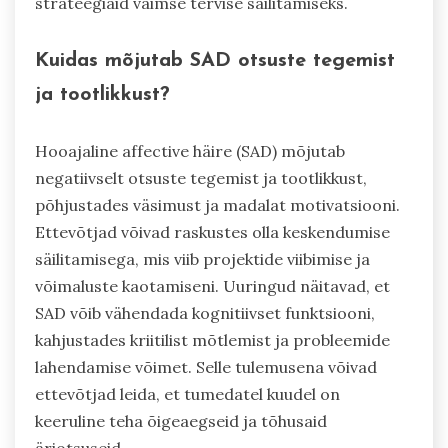
strateegiaid vaimse tervise säilitamiseks.
Kuidas mõjutab SAD otsuste tegemist
ja tootlikkust?
Hooajaline affective häire (SAD) mõjutab
negatiivselt otsuste tegemist ja tootlikkust,
põhjustades väsimust ja madalat motivatsiooni.
Ettevõtjad võivad raskustes olla keskendumise
säilitamisega, mis viib projektide viibimise ja
võimaluste kaotamiseni. Uuringud näitavad, et
SAD võib vähendada kognitiivset funktsiooni,
kahjustades kriitilist mõtlemist ja probleemide
lahendamise võimet. Selle tulemusena võivad
ettevõtjad leida, et tumedatel kuudel on
keeruline teha õigeaegseid ja tõhusaid