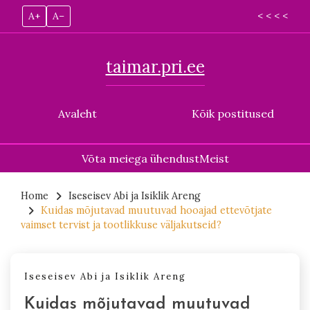
A+
A–
< < < <
taimar.pri.ee
Avaleht
Kõik postitused
Võta meiega ühendust
Meist
Skip
to
Home
Iseseisev Abi ja Isiklik Areng
Kuidas mõjutavad muutuvad hooajad ettevõtjate
content
vaimset tervist ja tootlikkuse väljakutseid?
Iseseisev Abi ja Isiklik Areng
Kuidas mõjutavad muutuvad