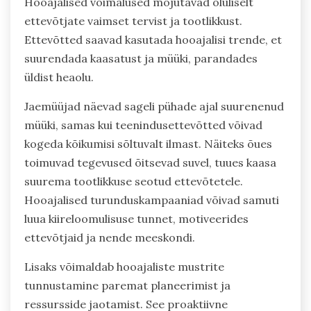
Hooajalised võimalused mõjutavad oluliselt
ettevõtjate vaimset tervist ja tootlikkust.
Ettevõtted saavad kasutada hooajalisi trende, et
suurendada kaasatust ja müüki, parandades
üldist heaolu.
Jaemüüjad näevad sageli pühade ajal suurenenud
müüki, samas kui teenindusettevõtted võivad
kogeda kõikumisi sõltuvalt ilmast. Näiteks õues
toimuvad tegevused õitsevad suvel, tuues kaasa
suurema tootlikkuse seotud ettevõtetele.
Hooajalised turunduskampaaniad võivad samuti
luua kiireloomulisuse tunnet, motiveerides
ettevõtjaid ja nende meeskondi.
Lisaks võimaldab hooajaliste mustrite
tunnustamine paremat planeerimist ja
ressursside jaotamist. See proaktiivne