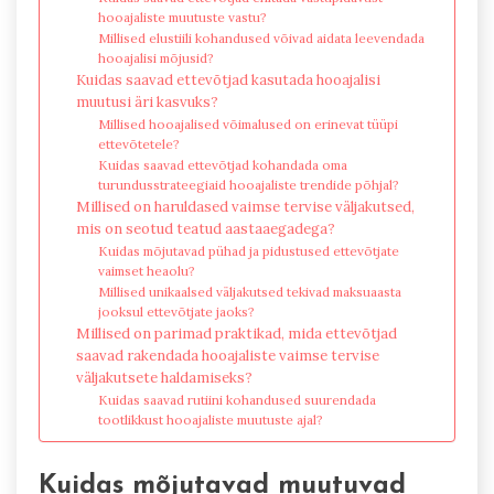
hooajaliste muutuste vastu?
Millised elustiili kohandused võivad aidata leevendada
hooajalisi mõjusid?
Kuidas saavad ettevõtjad kasutada hooajalisi
muutusi äri kasvuks?
Millised hooajalised võimalused on erinevat tüüpi
ettevõtetele?
Kuidas saavad ettevõtjad kohandada oma
turundusstrateegiaid hooajaliste trendide põhjal?
Millised on haruldased vaimse tervise väljakutsed,
mis on seotud teatud aastaaegadega?
Kuidas mõjutavad pühad ja pidustused ettevõtjate
vaimset heaolu?
Millised unikaalsed väljakutsed tekivad maksuaasta
jooksul ettevõtjate jaoks?
Millised on parimad praktikad, mida ettevõtjad
saavad rakendada hooajaliste vaimse tervise
väljakutsete haldamiseks?
Kuidas saavad rutiini kohandused suurendada
tootlikkust hooajaliste muutuste ajal?
Kuidas mõjutavad muutuvad