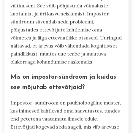
vältimiseni. See võib põhjustada võimaluste
kaotamist ja äri kasvu seiskumist. Impostor-
sündroom süvendab seda probleemi,
põhjustades ettevõtjate kahtlemise oma
võimetes ja liiga ettevaatlikke otsuseid. Uuringud
näitavad, et ärevus võib vähendada kognitiivset
paindlikkust, muutes uue teabe ja muutuva
olukorraga kohandumise raskemaks.
Mis on impostor-sündroom ja kuidas
see mõjutab ettevõtjaid?
Impostor-sündroom on psühholoogiline muster,
kus inimesed kahtlevad oma saavutustes, tundes
end petetena vaatamata ilmsele edule.
Ettevõtjad kogevad seda sageli, mis viib ärevuse