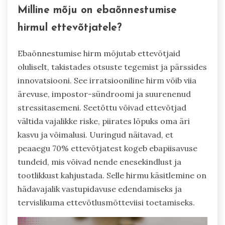
Milline mõju on ebaõnnestumise
hirmul ettevõtjatele?
Ebaõnnestumise hirm mõjutab ettevõtjaid
oluliselt, takistades otsuste tegemist ja pärssides
innovatsiooni. See irratsiooniline hirm võib viia
ärevuse, impostor-sündroomi ja suurenenud
stressitasemeni. Seetõttu võivad ettevõtjad
vältida vajalikke riske, piirates lõpuks oma äri
kasvu ja võimalusi. Uuringud näitavad, et
peaaegu 70% ettevõtjatest kogeb ebapiisavuse
tundeid, mis võivad nende enesekindlust ja
tootlikkust kahjustada. Selle hirmu käsitlemine on
hädavajalik vastupidavuse edendamiseks ja
tervislikuma ettevõtlusmõtteviisi toetamiseks.