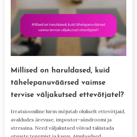
Millised on haruldased, kuid
tähelepanuväärsed vaimse
tervise väljakutsed ettevõtjatel?
Irratsiooniline hirm mõjutab oluliselt ettevõtjaid,
avaldudes ärevuse, impostor-sündroomi ja
stressina. Need väljakutsed võivad takistada
otsuste tegemist ja kasvu. Ainulaadsed