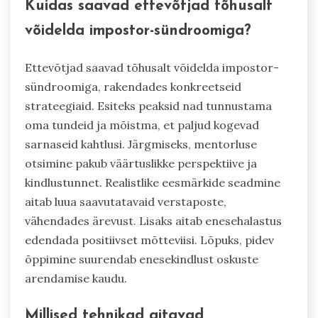
Kuidas saavad ettevõtjad tõhusalt
võidelda impostor-sündroomiga?
Ettevõtjad saavad tõhusalt võidelda impostor-
sündroomiga, rakendades konkreetseid
strateegiaid. Esiteks peaksid nad tunnustama
oma tundeid ja mõistma, et paljud kogevad
sarnaseid kahtlusi. Järgmiseks, mentorluse
otsimine pakub väärtuslikke perspektiive ja
kindlustunnet. Realistlike eesmärkide seadmine
aitab luua saavutatavaid verstaposte,
vähendades ärevust. Lisaks aitab enesehalastus
edendada positiivset mõtteviisi. Lõpuks, pidev
õppimine suurendab enesekindlust oskuste
arendamise kaudu.
Millised tehnikad aitavad