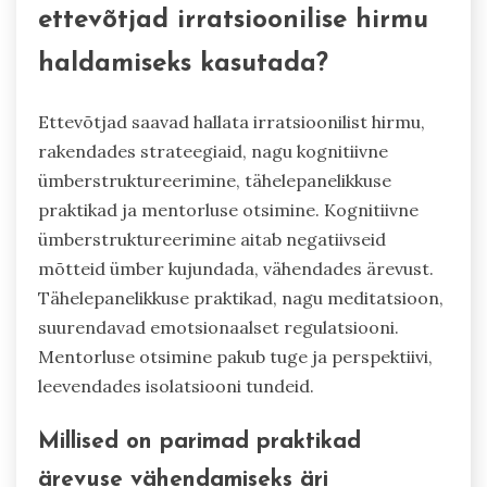
ettevõtjad irratsioonilise hirmu
haldamiseks kasutada?
Ettevõtjad saavad hallata irratsioonilist hirmu,
rakendades strateegiaid, nagu kognitiivne
ümberstruktureerimine, tähelepanelikkuse
praktikad ja mentorluse otsimine. Kognitiivne
ümberstruktureerimine aitab negatiivseid
mõtteid ümber kujundada, vähendades ärevust.
Tähelepanelikkuse praktikad, nagu meditatsioon,
suurendavad emotsionaalset regulatsiooni.
Mentorluse otsimine pakub tuge ja perspektiivi,
leevendades isolatsiooni tundeid.
Millised on parimad praktikad
ärevuse vähendamiseks äri