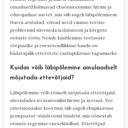
omadused hõlmavad ebaõnnestumise hirmu ja
eduvajaduse survet, mis viib sageli läbipõlemiseni.
Harva arutatud, võivad need vaimse tervise
probleemid süveneda isolatsiooni ja kõrgete
ootuste tõttu. Nende käsitlemine toetavate
võrgustike ja eneseteadlikkuse kaudu on
hädavajalik ettevõtete vastupidavuse tagamiseks.
Kuidas võib läbipõlemine ainulaadselt
mõjutada ettevõtjaid?
Läbipõlemine võib tõsiselt mõjutada ettevõtjaid,
süvendades irratsioonilisi hirme ja ärevust. See
emotsionaalne koormus viib sageli ebapiisavuse
ja impostor-sündroomi tundeni, mis õõnestab
otsuste tegemise enesekindlust. Ettevõtjad