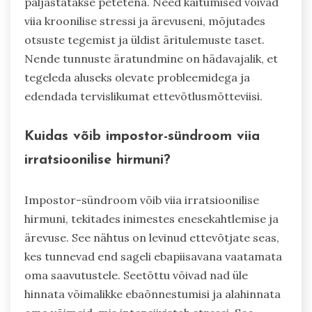
paljastatakse petetena. Need käitumised võivad
viia kroonilise stressi ja ärevuseni, mõjutades
otsuste tegemist ja üldist äritulemuste taset.
Nende tunnuste äratundmine on hädavajalik, et
tegeleda aluseks olevate probleemidega ja
edendada tervislikumat ettevõtlusmõtteviisi.
Kuidas võib impostor-sündroom viia
irratsioonilise hirmuni?
Impostor-sündroom võib viia irratsioonilise
hirmuni, tekitades inimestes enesekahtlemise ja
ärevuse. See nähtus on levinud ettevõtjate seas,
kes tunnevad end sageli ebapiisavana vaatamata
oma saavutustele. Seetõttu võivad nad üle
hinnata võimalikke ebaõnnestumisi ja alahinnata