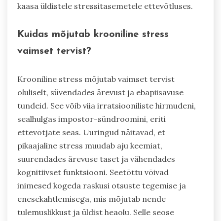
kaasa üldistele stressitasemetele ettevõtluses.
Kuidas mõjutab krooniline stress
vaimset tervist?
Krooniline stress mõjutab vaimset tervist
oluliselt, süvendades ärevust ja ebapiisavuse
tundeid. See võib viia irratsiooniliste hirmudeni,
sealhulgas impostor-sündroomini, eriti
ettevõtjate seas. Uuringud näitavad, et
pikaajaline stress muudab aju keemiat,
suurendades ärevuse taset ja vähendades
kognitiivset funktsiooni. Seetõttu võivad
inimesed kogeda raskusi otsuste tegemise ja
enesekahtlemisega, mis mõjutab nende
tulemuslikkust ja üldist heaolu. Selle seose