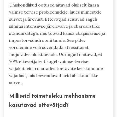
Ühiskondlikud ootused aitavad oluliselt kaasa
vaimse tervise probleemidele, luues inimestele
survet ja ärevust. Ettevõtjad seisavad sageli
silmitsi intensiivse järelevalve ja ebarealistlike
standarditega, mis toovad kaasa ebapiisavuse ja
impostor-sündroomi tunde. See pidev
võrdlemine võib süvendada stressitaset,
mõjutades üldist heaolu. Uuringud näitavad, et
70% ettevõtjatest kogeb vaimse tervise
väljakutseid, rõhutades toetavate keskkondade
vajadust, mis leevendavad neid ühiskondlikke
survet.
Milliseid toimetuleku mehhanisme
kasutavad ettevõtjad?