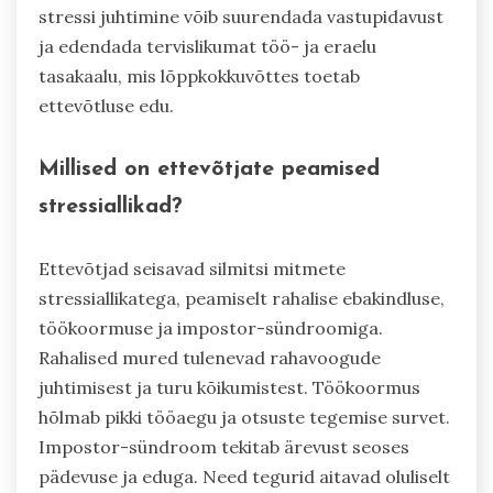
stressi juhtimine võib suurendada vastupidavust
ja edendada tervislikumat töö- ja eraelu
tasakaalu, mis lõppkokkuvõttes toetab
ettevõtluse edu.
Millised on ettevõtjate peamised
stressiallikad?
Ettevõtjad seisavad silmitsi mitmete
stressiallikatega, peamiselt rahalise ebakindluse,
töökoormuse ja impostor-sündroomiga.
Rahalised mured tulenevad rahavoogude
juhtimisest ja turu kõikumistest. Töökoormus
hõlmab pikki tööaegu ja otsuste tegemise survet.
Impostor-sündroom tekitab ärevust seoses
pädevuse ja eduga. Need tegurid aitavad oluliselt