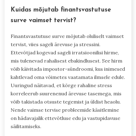
Kuidas mõjutab finantsvastutuse
surve vaimset tervist?
Finantsvastutuse surve mõjutab oluliselt vaimset
tervist, viies sageli ärevuse ja stressini.
Ettevõtjad kogevad sageli irratsioonilisi hirme,
mis tulenevad rahalisest ebakindlusest. See hirm
võib käivitada impostor-sündroomi, kus inimesed
kahtlevad oma võimetes vaatamata ilmsele edule.
Uuringud näitavad, et kõrge rahaline stress
korreleerub suurenenud ärevuse tasemega, mis
võib takistada otsuste tegemist ja üldist heaolu.
Nende vaimse tervise probleemide käsitlemine
on hädavajalik ettevõtluse edu ja vastupidavuse
säilitamiseks.