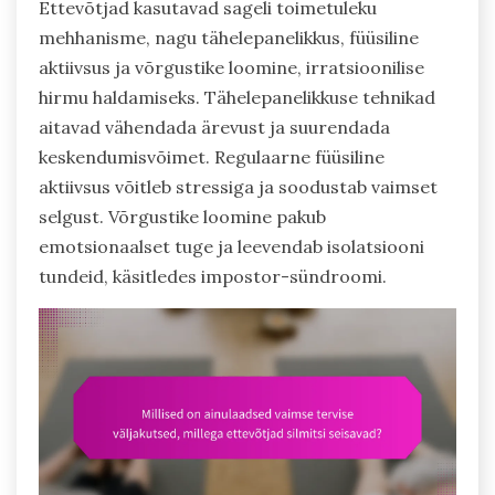
Ettevõtjad kasutavad sageli toimetuleku
mehhanisme, nagu tähelepanelikkus, füüsiline
aktiivsus ja võrgustike loomine, irratsioonilise
hirmu haldamiseks. Tähelepanelikkuse tehnikad
aitavad vähendada ärevust ja suurendada
keskendumisvõimet. Regulaarne füüsiline
aktiivsus võitleb stressiga ja soodustab vaimset
selgust. Võrgustike loomine pakub
emotsionaalset tuge ja leevendab isolatsiooni
tundeid, käsitledes impostor-sündroomi.