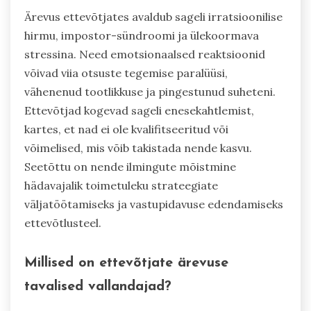
Ärevus ettevõtjates avaldub sageli irratsioonilise
hirmu, impostor-sündroomi ja ülekoormava
stressina. Need emotsionaalsed reaktsioonid
võivad viia otsuste tegemise paralüüsi,
vähenenud tootlikkuse ja pingestunud suheteni.
Ettevõtjad kogevad sageli enesekahtlemist,
kartes, et nad ei ole kvalifitseeritud või
võimelised, mis võib takistada nende kasvu.
Seetõttu on nende ilmingute mõistmine
hädavajalik toimetuleku strateegiate
väljatöötamiseks ja vastupidavuse edendamiseks
ettevõtlusteel.
Millised on ettevõtjate ärevuse
tavalised vallandajad?