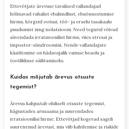
Ettevõtjate ärevuse tavalised vallandajad
hõlmavad rahalist ebakindlust, ebaõnnestumise
hirmu, kõrgeid ootusi, töö- ja eraelu tasakaalu
puudumist ning isolatsiooni. Need tegurid võivad
süvendada irratsioonilist hirmu, viies stressi ja
impostor-sündroomini. Nende vallandajate
käsitlemine on hädavajalik vaimse heaolu ja
tootlikkuse säilitamiseks.
Kuidas mõjutab ärevus otsuste
tegemist?
Ärevus kahjustab oluliselt otsuste tegemist,
hägustades arusaama ja suurendades
irratsioonilisi hirme. Ettevõtjad kogevad sageli
suurenenud ärevust, mis viib kahtlemise ja riskide