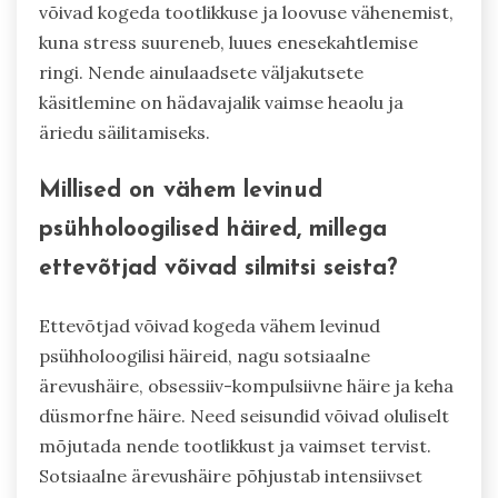
võivad kogeda tootlikkuse ja loovuse vähenemist,
kuna stress suureneb, luues enesekahtlemise
ringi. Nende ainulaadsete väljakutsete
käsitlemine on hädavajalik vaimse heaolu ja
äriedu säilitamiseks.
Millised on vähem levinud
psühholoogilised häired, millega
ettevõtjad võivad silmitsi seista?
Ettevõtjad võivad kogeda vähem levinud
psühholoogilisi häireid, nagu sotsiaalne
ärevushäire, obsessiiv-kompulsiivne häire ja keha
düsmorfne häire. Need seisundid võivad oluliselt
mõjutada nende tootlikkust ja vaimset tervist.
Sotsiaalne ärevushäire põhjustab intensiivset