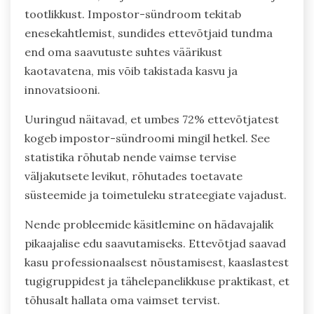
tootlikkust. Impostor-sündroom tekitab
enesekahtlemist, sundides ettevõtjaid tundma
end oma saavutuste suhtes väärikust
kaotavatena, mis võib takistada kasvu ja
innovatsiooni.
Uuringud näitavad, et umbes 72% ettevõtjatest
kogeb impostor-sündroomi mingil hetkel. See
statistika rõhutab nende vaimse tervise
väljakutsete levikut, rõhutades toetavate
süsteemide ja toimetuleku strateegiate vajadust.
Nende probleemide käsitlemine on hädavajalik
pikaajalise edu saavutamiseks. Ettevõtjad saavad
kasu professionaalsest nõustamisest, kaaslastest
tugigruppidest ja tähelepanelikkuse praktikast, et
tõhusalt hallata oma vaimset tervist.