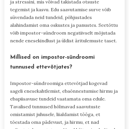
ja stressini, mis võivad takistada otsuste
tegemist ja kasvu. Edu saavutamise surve võib
süvendada neid tundeid, põhjustades
alahindamist oma oskustes ja panustes. Seetõttu
võib impostor-sündroom negatiivselt mõjutada
nende enesekindlust ja üldist äritulemuste taset.
Millised on impostor-sündroomi
tunnused ettevõtjates?
Impostor-sündroomiga ettevõtjad kogevad
sageli enesekahtlemist, ebaõnnestumise hirmu ja
ebapiisavuse tundeid vaatamata oma edule.
Tavalised tunnused hõlmavad saavutuste
omistamist juhusele, liialdamist tööga, et
tõestada oma pädevust, ja hirmu, et nad