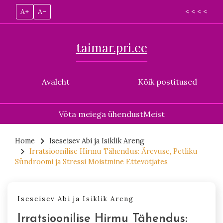
A+
A–
< < < <
taimar.pri.ee
Avaleht
Kõik postitused
Võta meiega ühendust
Meist
Skip
to
Home
Iseseisev Abi ja Isiklik Areng
Irratsioonilise Hirmu Tähendus: Ärevuse, Petliku
content
Sündroomi ja Stressi Mõistmine Ettevõtjates
Iseseisev Abi ja Isiklik Areng
Irratsioonilise Hirmu Tähendus: