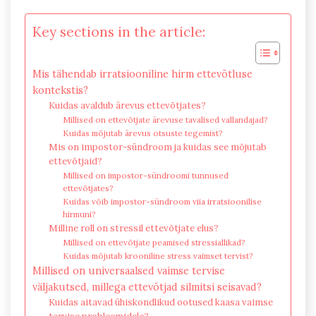
Key sections in the article:
Mis tähendab irratsiooniline hirm ettevõtluse
kontekstis?
Kuidas avaldub ärevus ettevõtjates?
Millised on ettevõtjate ärevuse tavalised vallandajad?
Kuidas mõjutab ärevus otsuste tegemist?
Mis on impostor-sündroom ja kuidas see mõjutab
ettevõtjaid?
Millised on impostor-sündroomi tunnused
ettevõtjates?
Kuidas võib impostor-sündroom viia irratsioonilise
hirmuni?
Milline roll on stressil ettevõtjate elus?
Millised on ettevõtjate peamised stressiallikad?
Kuidas mõjutab krooniline stress vaimset tervist?
Millised on universaalsed vaimse tervise
väljakutsed, millega ettevõtjad silmitsi seisavad?
Kuidas aitavad ühiskondlikud ootused kaasa vaimse