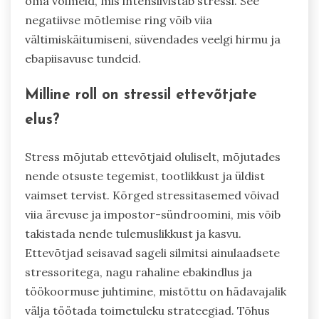
oma võimeid, mis intensiivistab stressi. See
negatiivse mõtlemise ring võib viia
vältimiskäitumiseni, süvendades veelgi hirmu ja
ebapiisavuse tundeid.
Milline roll on stressil ettevõtjate
elus?
Stress mõjutab ettevõtjaid oluliselt, mõjutades
nende otsuste tegemist, tootlikkust ja üldist
vaimset tervist. Kõrged stressitasemed võivad
viia ärevuse ja impostor-sündroomini, mis võib
takistada nende tulemuslikkust ja kasvu.
Ettevõtjad seisavad sageli silmitsi ainulaadsete
stressoritega, nagu rahaline ebakindlus ja
töökoormuse juhtimine, mistõttu on hädavajalik
välja töötada toimetuleku strateegiad. Tõhus