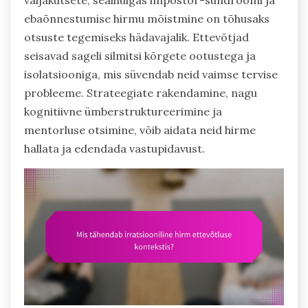
väljakutsete, sealhulgas impostor-sündroomi ja
ebaõnnestumise hirmu mõistmine on tõhusaks
otsuste tegemiseks hädavajalik. Ettevõtjad
seisavad sageli silmitsi kõrgete ootustega ja
isolatsiooniga, mis süvendab neid vaimse tervise
probleeme. Strateegiate rakendamine, nagu
kognitiivne ümberstruktureerimine ja
mentorluse otsimine, võib aidata neid hirme
hallata ja edendada vastupidavust.