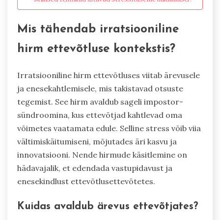
Mis tähendab irratsiooniline
hirm ettevõtluse kontekstis?
Irratsiooniline hirm ettevõtluses viitab ärevusele
ja enesekahtlemisele, mis takistavad otsuste
tegemist. See hirm avaldub sageli impostor-
sündroomina, kus ettevõtjad kahtlevad oma
võimetes vaatamata edule. Selline stress võib viia
vältimiskäitumiseni, mõjutades äri kasvu ja
innovatsiooni. Nende hirmude käsitlemine on
hädavajalik, et edendada vastupidavust ja
enesekindlust ettevõtlusettevõtetes.
Kuidas avaldub ärevus ettevõtjates?