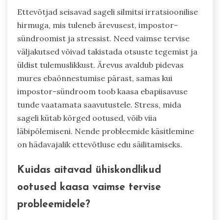
Ettevõtjad seisavad sageli silmitsi irratsioonilise
hirmuga, mis tuleneb ärevusest, impostor-
sündroomist ja stressist. Need vaimse tervise
väljakutsed võivad takistada otsuste tegemist ja
üldist tulemuslikkust. Ärevus avaldub pidevas
mures ebaõnnestumise pärast, samas kui
impostor-sündroom toob kaasa ebapiisavuse
tunde vaatamata saavutustele. Stress, mida
sageli kütab kõrged ootused, võib viia
läbipõlemiseni. Nende probleemide käsitlemine
on hädavajalik ettevõtluse edu säilitamiseks.
Kuidas aitavad ühiskondlikud
ootused kaasa vaimse tervise
probleemidele?