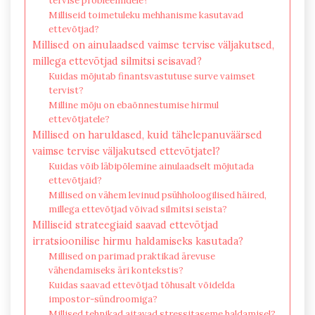
tervise probleemidele?
Milliseid toimetuleku mehhanisme kasutavad
ettevõtjad?
Millised on ainulaadsed vaimse tervise väljakutsed,
millega ettevõtjad silmitsi seisavad?
Kuidas mõjutab finantsvastutuse surve vaimset
tervist?
Milline mõju on ebaõnnestumise hirmul
ettevõtjatele?
Millised on haruldased, kuid tähelepanuväärsed
vaimse tervise väljakutsed ettevõtjatel?
Kuidas võib läbipõlemine ainulaadselt mõjutada
ettevõtjaid?
Millised on vähem levinud psühholoogilised häired,
millega ettevõtjad võivad silmitsi seista?
Milliseid strateegiaid saavad ettevõtjad
irratsioonilise hirmu haldamiseks kasutada?
Millised on parimad praktikad ärevuse
vähendamiseks äri kontekstis?
Kuidas saavad ettevõtjad tõhusalt võidelda
impostor-sündroomiga?
Millised tehnikad aitavad stressitaseme haldamisel?