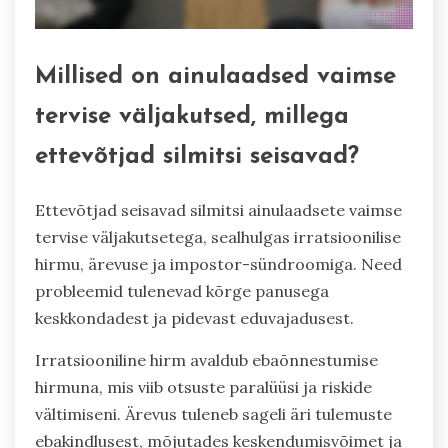
Millised on ainulaadsed vaimse
tervise väljakutsed, millega
ettevõtjad silmitsi seisavad?
Ettevõtjad seisavad silmitsi ainulaadsete vaimse
tervise väljakutsetega, sealhulgas irratsioonilise
hirmu, ärevuse ja impostor-sündroomiga. Need
probleemid tulenevad kõrge panusega
keskkondadest ja pidevast eduvajadusest.
Irratsiooniline hirm avaldub ebaõnnestumise
hirmuna, mis viib otsuste paralüüsi ja riskide
vältimiseni. Ärevus tuleneb sageli äri tulemuste
ebakindlusest, mõjutades keskendumisvõimet ja