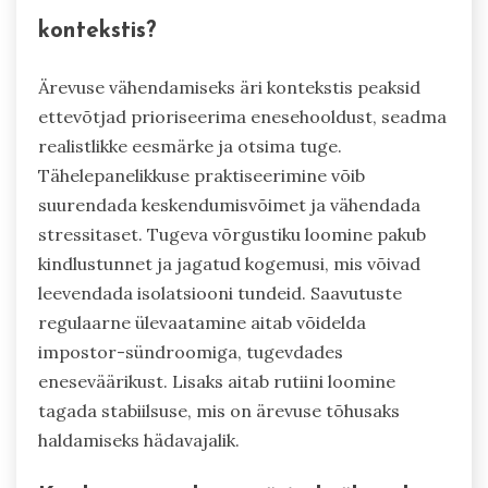
kontekstis?
Ärevuse vähendamiseks äri kontekstis peaksid
ettevõtjad prioriseerima enesehooldust, seadma
realistlikke eesmärke ja otsima tuge.
Tähelepanelikkuse praktiseerimine võib
suurendada keskendumisvõimet ja vähendada
stressitaset. Tugeva võrgustiku loomine pakub
kindlustunnet ja jagatud kogemusi, mis võivad
leevendada isolatsiooni tundeid. Saavutuste
regulaarne ülevaatamine aitab võidelda
impostor-sündroomiga, tugevdades
eneseväärikust. Lisaks aitab rutiini loomine
tagada stabiilsuse, mis on ärevuse tõhusaks
haldamiseks hädavajalik.